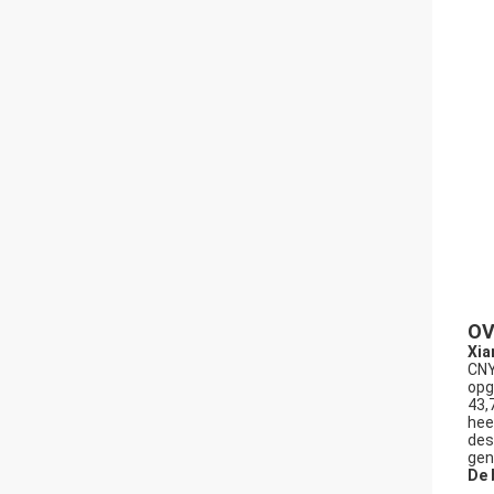
OV
Xia
CNY
opg
43,
hee
des
gen
De 