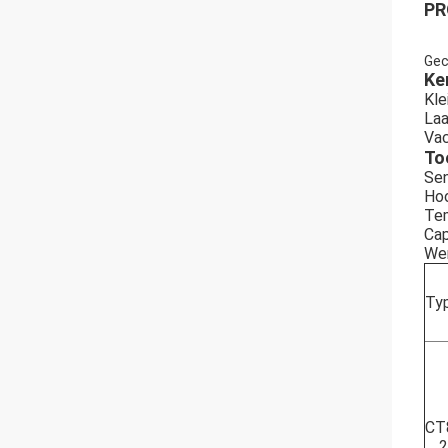
PR
Gec
Ke
Kle
Laa
Vac
To
Sen
Hoo
Tem
Cap
Wer
Ty
CT
2