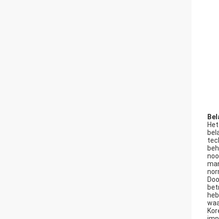
Bel
Het
bel
tec
beh
noo
man
nor
Doo
bet
heb
waa
Kor
imp