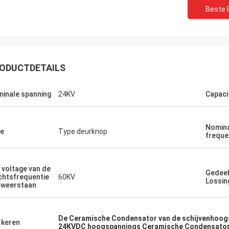
Beste P
ODUCTDETAILS
inale spanning
24KV
Capaci
Nomin
e
Type deurknop
freque
Huw
Richar
 voltage van de
Gedeel
R heeft indrukwekkende
„XIWUER is zeer innovati
htsfrequentie
60KV
Lossin
 weerstaan
oekmogelijkheden en
uitstekende, intuïtieve d
treert goede prototyping
die vooruitzien in de to
jkheden en hoge productkwaliteit.“
met wat wij zouden kun
De Ceramische Condensator van de schijvenhoog
hebben.“
keren
24KVDC hoogspannings Ceramische Condensato