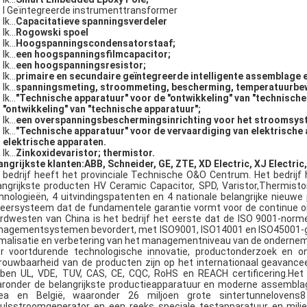
l Geïntegreerde instrumenttransformer
Ik...
Capacitatieve spanningsverdeler
Ik...
Rogowski spoel
Ik...
Hoogspanningscondensatorstaaf;
Ik...
een hoogspanningsfilmcapacitor;
Ik...
een hoogspanningsresistor;
Ik...
primaire en secundaire geïntegreerde intelligente assemblage 
Ik...
spanningsmeting, stroommeting, bescherming, temperatuurbe
Ik...
"Technische apparatuur" voor de "ontwikkeling" van "technische
"ontwikkeling" van "technische apparatuur";
Ik...
een overspanningsbeschermingsinrichting voor het stroomsys
Ik...
"Technische apparatuur" voor de vervaardiging van elektrische 
elektrische apparaten.
Ik...
Zinkoxidevaristor; thermistor.
angrijkste klanten:
ABB, Schneider, GE, ZTE, XD Electric, XJ Electric
 bedrijf heeft het provinciale Technische O&O Centrum. Het bedrijf
angrijkste producten HV Ceramic Capacitor, SPD, Varistor,Thermisto
hnologieën, 4 uitvindingspatenten en 4 nationale belangrijke nieuwe
eersysteem dat de fundamentele garantie vormt voor de continue on
rdwesten van China is het bedrijf het eerste dat de ISO 9001-norm
agementsystemen bevordert, met ISO9001, ISO14001 en ISO45001-goedk
malisatie en verbetering van het managementniveau van de ondernem
r voortdurende technologische innovatie, productonderzoek en ont
rouwbaarheid van de producten zijn op het internationaal geavance
ben UL, VDE, TUV, CAS, CE, CQC, RoHS en REACH certificering.Het 
ronder de belangrijkste productieapparatuur en moderne assemblagel
ea en België, waaronder 26 miljoen grote sintertunnelovens8
ulsstroomgenerator en een reeks speciale testapparatuur en milieu