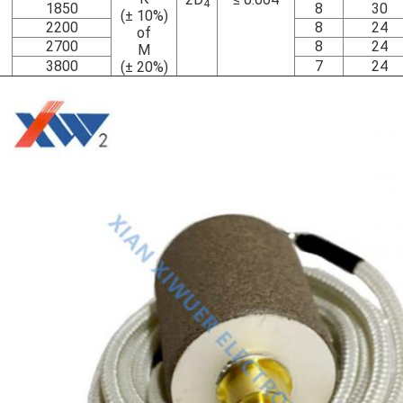
4
1850
8
30
(± 10%)
2200
8
24
of
2700
8
24
M
3800
7
24
(± 20%)