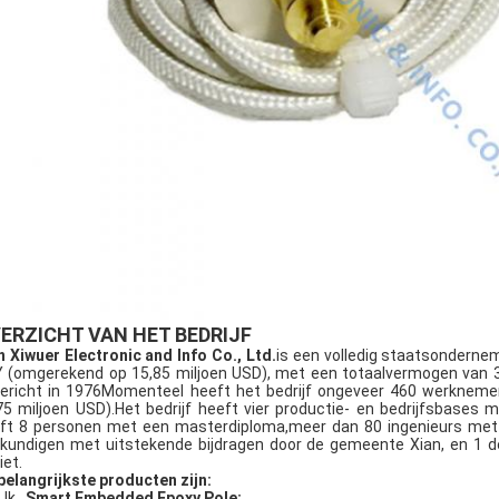
ERZICHT VAN HET BEDRIJF
n Xiwuer Electronic and Info Co., Ltd.
is een volledig staatsonderne
 (omgerekend op 15,85 miljoen USD), met een totaalvermogen van 3
ericht in 1976Momenteel heeft het bedrijf ongeveer 460 werkneme
75 miljoen USD).Het bedrijf heeft vier productie- en bedrijfsbases
ft 8 personen met een masterdiploma,meer dan 80 ingenieurs met h
kundigen met uitstekende bijdragen door de gemeente Xian, en 1 d
iet.
belangrijkste producten zijn:
Ik...
Smart Embedded Epoxy Pole;