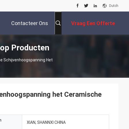
Dutch
Contacteer Ons
Vraag Een Offerte
op Producten
Aan
e Schijvenhoogspanning Het
venhoogspanning het Ceramische
n
XIAN, SHANNXI CHINA