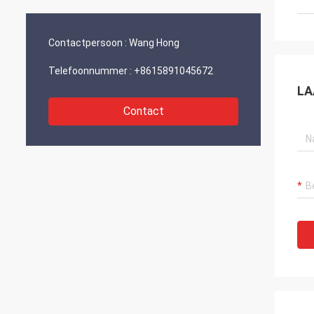
en ontwikkeling.“
Contactpersoon :
Wang Hong
Telefoonnummer :
+8615891045672
LA
Contact