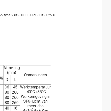
ob type 24KVDC 1100PF 60KV F25 X
Afmeting
(mm)
Opmerkingen
ng
D
L
36
45
Werktemperatuur
-40°C+85°C
80
260
Werkomgeving in
80
260
SF6-lucht van
80
260
meer dan
40
16
5
4×10
Pa ((Kan