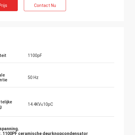
rijs
Contact Nu
teit
1100pF
ale
50 Hz
ntie
d
telijke
ef. Zij hebben de
14.4KV≤10pC
g
ienst verleend,
ekomst in verband
nen nodig
spanning
,
r
,
1100PF ceramische deurknopcondensator