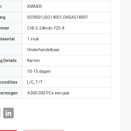
m
XIWUER
ing
ISO9001,ISO14001,OHSAS18001
mmer
Ct8-2-24kvdc-f25-X
elaantal
1 stuk
Onderhandelbaar
g Details
Karton
10-15 dagen
condities
L/C, T/T
 vermogen
4.000.000 PCs een jaar