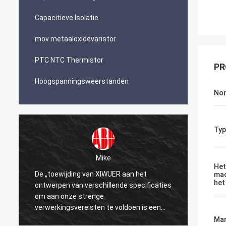
Capacitieve Isolatie
mov metaaloxidevaristor
PTC NTC Thermistor
PR
Hoogspanningsweerstanden
Nom
Typ
Mike
Het
De „toewijding van XIWUER aan het
„XIWUE
mac
het
ontwerpen van verschillende specificaties
onderz
om aan onze strenge
demons
verwerkingsvereisten te voldoen is een
mogeli
testament aan onze jaren van onderzoek
Mar