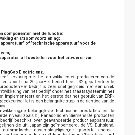
en componenten met de functie:
waking en stroomvoorziening;
 apparatuur" of "technische apparatuur" voor de
teem;
apparaten of toestellen voor het uitvoeren van
, PingGao Electric enz.
 heeft ervaring met het ontwikkelen en produceren van de
r en voor bijna 20 jaarHet bedrijf heeft 32 gepatenteerde
 producten.Het bedrijf is zeer snel gegroeid met een uniek
twikkeling van het bedrijf onder het staatssysteemIn het
en implementeert en het eerste dat het gebruik van ERP-
euring.Het is een belangrijke stap in de richting van de
ing..
wikkeling,de belangrijkste technische prestaties en de
erde niveau zoals bij Panasonic en Siemens.De producten
bedrijf beschikt over geavanceerde productieapparatuur,
ijnen die uit Japan zijn geïmporteerd., de VS, Duitsland,
 automatische assemblagelijnen,de grootste energie-
-testapparatuurIn dezelfde industrie in China heeft het