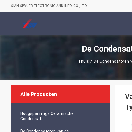
XIAN XIWUER ELECTRONIC AND INFO. CO., LTD
De Condensa
Thuis
/
De Condensatoren 
Alle Producten
Va
T
Hoogspannings Ceramische
Condensator
De Condensatoren van de