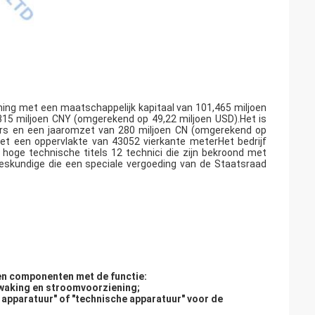
ming met een maatschappelijk kapitaal van 101,465 miljoen
15 miljoen CNY (omgerekend op 49,22 miljoen USD).Het is
rs en een jaaromzet van 280 miljoen CN (omgerekend op
 met een oppervlakte van 43052 vierkante meterHet bedrijf
oge technische titels 12 technici die zijn bekroond met
eskundige die een speciale vergoeding van de Staatsraad
en componenten met de functie:
waking en stroomvoorziening;
 apparatuur" of "technische apparatuur" voor de