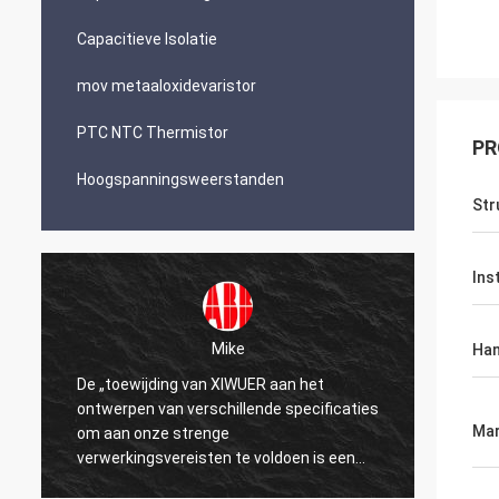
Capacitieve Isolatie
mov metaaloxidevaristor
PTC NTC Thermistor
PR
Hoogspanningsweerstanden
Str
Ins
Mike
Han
De „toewijding van XIWUER aan het
„XIWUE
ontwerpen van verschillende specificaties
onderz
Mar
om aan onze strenge
demons
verwerkingsvereisten te voldoen is een
mogeli
testament aan onze jaren van onderzoek