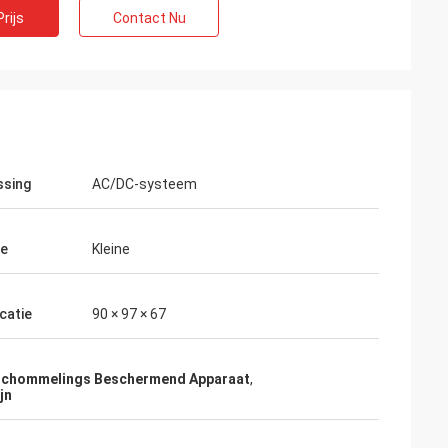
rijs
Contact Nu
ssing
AC/DC-systeem
te
Kleine
d
catie
90 × 97 × 67
ef. Zij hebben de
ienst verleend,
schommelings Beschermend Apparaat
,
ekomst in verband
jn
nen nodig