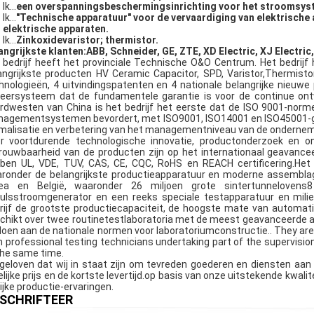
Ik...
een overspanningsbeschermingsinrichting voor het stroomsys
Ik...
"Technische apparatuur" voor de vervaardiging van elektrische 
elektrische apparaten.
Ik...
Zinkoxidevaristor; thermistor.
angrijkste klanten:
ABB, Schneider, GE, ZTE, XD Electric, XJ Electric
 bedrijf heeft het provinciale Technische O&O Centrum. Het bedrijf
angrijkste producten HV Ceramic Capacitor, SPD, Varistor,Thermisto
hnologieën, 4 uitvindingspatenten en 4 nationale belangrijke nieuwe
eersysteem dat de fundamentele garantie is voor de continue ontw
rdwesten van China is het bedrijf het eerste dat de ISO 9001-norm
agementsystemen bevordert, met ISO9001, ISO14001 en ISO45001-goedk
malisatie en verbetering van het managementniveau van de ondernem
r voortdurende technologische innovatie, productonderzoek en ont
rouwbaarheid van de producten zijn op het internationaal geavance
ben UL, VDE, TUV, CAS, CE, CQC, RoHS en REACH certificering.Het 
ronder de belangrijkste productieapparatuur en moderne assemblagel
ea en België, waaronder 26 miljoen grote sintertunnelovens8
ulsstroomgenerator en een reeks speciale testapparatuur en milieu
rijf de grootste productiecapaciteit, de hoogste mate van automa
chikt over twee routinetestlaboratoria met de meest geavanceerde a
doen aan de nationale normen voor laboratoriumconstructie.. They are 
h professional testing technicians undertaking part of the supervisio
the same time.
 geloven dat wij in staat zijn om tevreden goederen en diensten aan
elijke prijs en de kortste levertijd.op basis van onze uitstekende kwal
rijke productie-ervaringen.
SCHRIFTEER