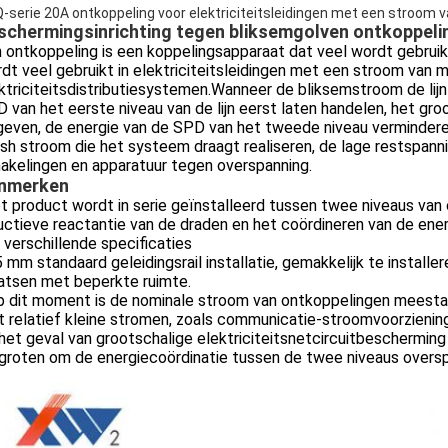
-serie 20A ontkoppeling voor elektriciteitsleidingen met een stroom v
schermingsinrichting tegen bliksemgolven ontkoppeli
 ontkoppeling is een koppelingsapparaat dat veel wordt gebrui
dt veel gebruikt in elektriciteitsleidingen met een stroom van m
ktriciteitsdistributiesystemen.Wanneer de bliksemstroom de lijn
 van het eerste niveau van de lijn eerst laten handelen, het gr
jgeven, de energie van de SPD van het tweede niveau verminde
ush stroom die het systeem draagt realiseren, de lage restspa
akelingen en apparatuur tegen overspanning.
nmerken
t product wordt in serie geïnstalleerd tussen twee niveaus va
uctieve reactantie van de draden en het coördineren van de e
 verschillende specificaties
5 mm standaard geleidingsrail installatie, gemakkelijk te install
atsen met beperkte ruimte.
p dit moment is de nominale stroom van ontkoppelingen meestal
 relatief kleine stromen, zoals communicatie-stroomvoorzienin
 het geval van grootschalige elektriciteitsnetcircuitbescherming
groten om de energiecoördinatie tussen de twee niveaus overs