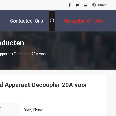
Dutch
Contacteer Ons
Vraag Een Offerte
oducten
Aan
paraat Decoupler 20A Voor
 Apparaat Decoupler 20A voor
n
Xian, China