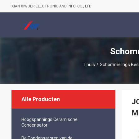
XIAN XIWUER ELECTRONIC AND INFO. CO., LTD
Schomm
Thuis
/
Schommelings Bes
Alle Producten
J
Ma
Hoogspannings Ceramische
Condensator
De Condensatoren van de