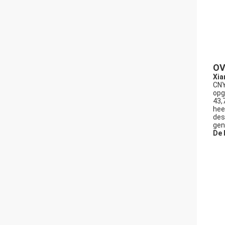
OV
Xia
CNY
opg
43,
hee
des
gen
De 