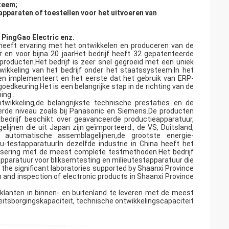
teem;
apparaten of toestellen voor het uitvoeren van
, PingGao Electric enz.
 heeft ervaring met het ontwikkelen en produceren van de
r en voor bijna 20 jaarHet bedrijf heeft 32 gepatenteerde
 producten.Het bedrijf is zeer snel gegroeid met een uniek
ikkeling van het bedrijf onder het staatssysteem.In het
en implementeert en het eerste dat het gebruik van ERP-
euring.Het is een belangrijke stap in de richting van de
ing..
wikkeling,de belangrijkste technische prestaties en de
erde niveau zoals bij Panasonic en Siemens.De producten
bedrijf beschikt over geavanceerde productieapparatuur,
ijnen die uit Japan zijn geïmporteerd., de VS, Duitsland,
 automatische assemblagelijnen,de grootste energie-
-testapparatuurIn dezelfde industrie in China heeft het
tisering met de meest complete testmethoden.Het bedrijf
pparatuur voor bliksemtesting en milieutestapparatuur die
the significant laboratories supported by Shaanxi Province
n and inspection of electronic products in Shaanxi Province
 klanten in binnen- en buitenland te leveren met de meest
iteitsborgingskapaciteit, technische ontwikkelingscapaciteit