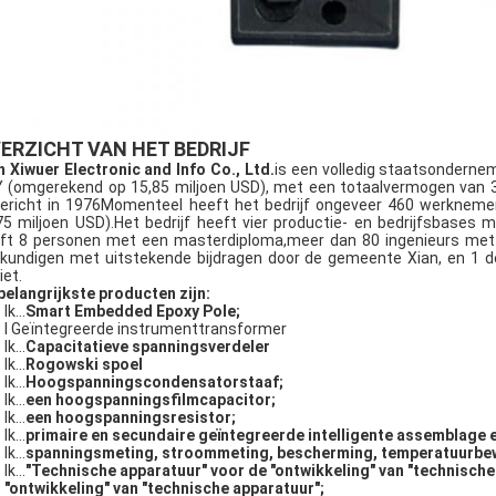
ERZICHT VAN HET BEDRIJF
n Xiwuer Electronic and Info Co., Ltd.
is een volledig staatsonderne
 (omgerekend op 15,85 miljoen USD), met een totaalvermogen van 3
ericht in 1976Momenteel heeft het bedrijf ongeveer 460 werkneme
75 miljoen USD).Het bedrijf heeft vier productie- en bedrijfsbases
ft 8 personen met een masterdiploma,meer dan 80 ingenieurs met h
kundigen met uitstekende bijdragen door de gemeente Xian, en 1 d
iet.
belangrijkste producten zijn:
Ik...
Smart Embedded Epoxy Pole;
l Geïntegreerde instrumenttransformer
Ik...
Capacitatieve spanningsverdeler
Ik...
Rogowski spoel
Ik...
Hoogspanningscondensatorstaaf;
Ik...
een hoogspanningsfilmcapacitor;
Ik...
een hoogspanningsresistor;
Ik...
primaire en secundaire geïntegreerde intelligente assemblage 
Ik...
spanningsmeting, stroommeting, bescherming, temperatuurbe
Ik...
"Technische apparatuur" voor de "ontwikkeling" van "technische
"ontwikkeling" van "technische apparatuur";