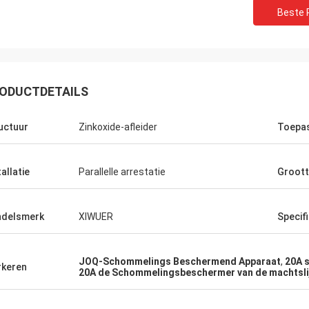
Beste P
ODUCTDETAILS
uctuur
Zinkoxide-afleider
Toepa
tallatie
Parallelle arrestatie
Groot
Huw
Richar
delsmerk
XIWUER
Specifi
R heeft indrukwekkende
„XIWUER is zeer innovati
oekmogelijkheden en
uitstekende, intuïtieve d
JOQ-Schommelings Beschermend Apparaat
,
20A 
keren
treert goede prototyping
die vooruitzien in de to
20A de Schommelingsbeschermer van de machtsli
jkheden en hoge productkwaliteit.“
met wat wij zouden kun
hebben.“