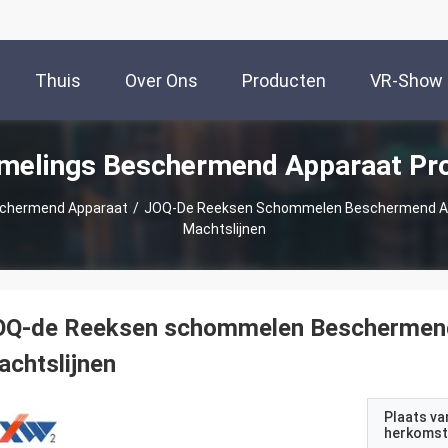
Thuis
Over Ons
Producten
VR-Show
elings Beschermend Apparaat Pr
chermend Apparaat
/
JOQ-De Reeksen Schommelen Beschermend Ap
Machtslijnen
OQ-de Reeksen schommelen Beschermend
chtslijnen
Plaats va
herkomst