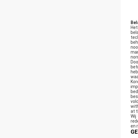
Bel
Het
bel
tec
beh
noo
man
nor
Doo
bet
heb
waa
Kor
imp
bed
bes
vol
wit
at 
Wij
red
en 
GE