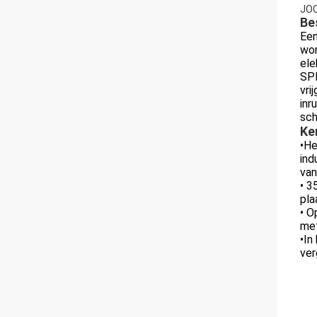
JOQ
Be
Een
wor
ele
SPD
vri
inr
sch
Ke
•He
ind
van
• 3
pla
• O
met
•In
ver