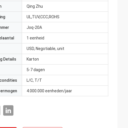
m
Qing Zhu
ing
UL,TUV,CCC,ROHS
mmer
Joq-20A
elaantal
1 eenheid
USD, Negotiable, unit
g Details
Karton
5-7 dagen
condities
L/C, T/T
 vermogen
4.000.000 eenheden/jaar