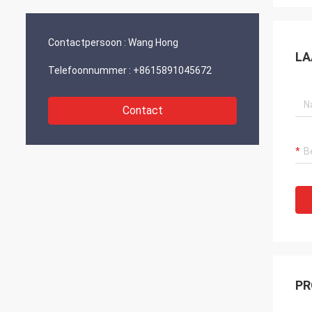
en ontwikkeling.“
Contactpersoon :
Wang Hong
LA
Telefoonnummer :
+8615891045672
Contact
PR