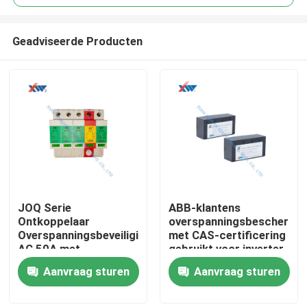
Geadviseerde Producten
JOQ Serie
ABB-klantens
Huis
Ontkoppelaar
overspanningsbeschermi
Overspanningsbeveiliging
met CAS-certificering
AC 50A met
gebruikt voor inverter
Producten
Meerlaagse
Aanvraag sturen
Aanvraag sturen
Bescherming en
Zinkoxide
VR-show
Overspanningsafleider