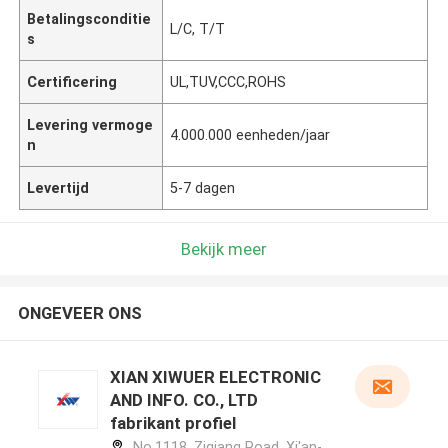
Betalingsconditie
L/C, T/T
s
Certificering
UL,TUV,CCC,ROHS
Levering vermoge
4.000.000 eenheden/jaar
n
Levertijd
5-7 dagen
Bekijk meer
ONGEVEER ONS
XIAN XIWUER ELECTRONIC
AND INFO. CO., LTD
fabrikant profiel
No.1118, Ziqiang Road, Xi'an-