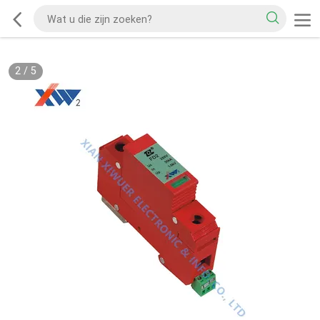
2
/
5