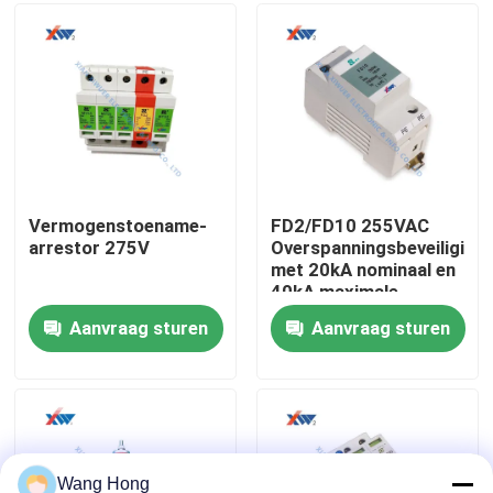
voor 35mm
Railmontage
Ongeveer ons
Fabrieksreis
Kwaliteitscontrole
Vermogenstoename-
FD2/FD10 255VAC
arrestor 275V
Overspanningsbeveiliging
met 20kA nominaal en
contacteer ons
40kA maximale
inschakelstroom voor
Aanvraag sturen
Aanvraag sturen
N-PE bescherming
Verzoek om een Citaat
Hoogspannings Ceramische Condensator
De Condensatoren van de hoogspanningsdeurknop
Wang Hong