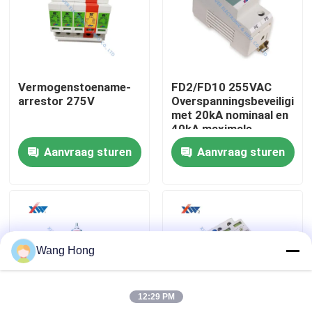
Ongeveer ons
Fabrieksreis
Vermogenstoename-
FD2/FD10 255VAC
arrestor 275V
Overspanningsbeveiliging
met 20kA nominaal en
Kwaliteitscontrole
40kA maximale
inschakelstroom voor
Aanvraag sturen
Aanvraag sturen
N-PE bescherming
contacteer ons
Verzoek om een Citaat
Wang Hong
Hoogspannings Ceramische Condensator
12:29 PM
De Condensatoren van de hoogspanningsdeurknop