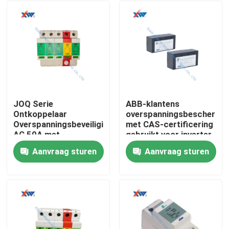
JOQ Serie
ABB-klantens
Ontkoppelaar
overspanningsbeschermi
Overspanningsbeveiliging
met CAS-certificering
AC 50A met
gebruikt voor inverter
Meerlaagse
Aanvraag sturen
Aanvraag sturen
Bescherming en
Huis
Zinkoxide
Overspanningsafleider
voor 35mm
Producten
Railmontage
VR-show