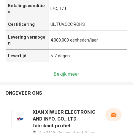
Betalingsconditie
L/C, T/T
s
Certificering
UL,TUV,CCC,ROHS
Levering vermoge
4.000.000 eenheden/jaar
n
Levertijd
5-7 dagen
Bekijk meer
ONGEVEER ONS
XIAN XIWUER ELECTRONIC
AND INFO. CO., LTD
fabrikant profiel
No.1118, Ziqiang Road, Xi'an-