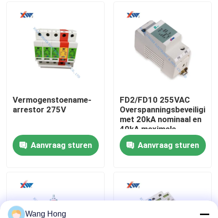
voor 35mm
Railmontage
Ongeveer ons
Fabrieksreis
Kwaliteitscontrole
Vermogenstoename-
FD2/FD10 255VAC
arrestor 275V
Overspanningsbeveiliging
met 20kA nominaal en
contacteer ons
40kA maximale
inschakelstroom voor
Aanvraag sturen
Aanvraag sturen
N-PE bescherming
Verzoek om een Citaat
Hoogspannings Ceramische Condensator
De Condensatoren van de hoogspanningsdeurknop
Wang Hong