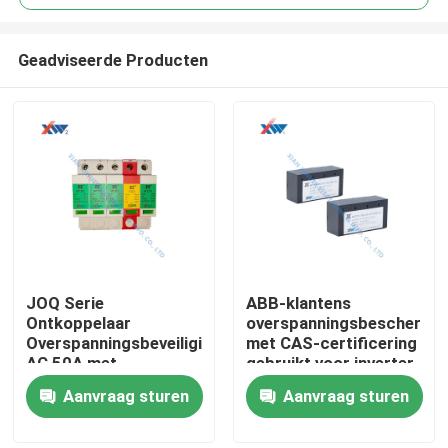
Geadviseerde Producten
JOQ Serie
ABB-klantens
Huis
Ontkoppelaar
overspanningsbeschermi
Overspanningsbeveiliging
met CAS-certificering
AC 50A met
gebruikt voor inverter
Producten
Meerlaagse
Aanvraag sturen
Aanvraag sturen
Bescherming en
Zinkoxide
VR-show
Overspanningsafleider