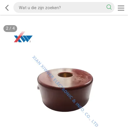
2
/
4