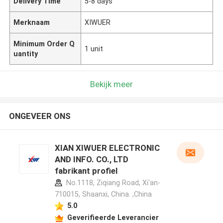
Delivery Time
5-8 days
Merknaam
XIWUER
Minimum Order Q
1 unit
uantity
Bekijk meer
ONGEVEER ONS
XIAN XIWUER ELECTRONIC
AND INFO. CO., LTD
fabrikant profiel
No.1118, Ziqiang Road, Xi'an-
710015, Shaanxi, China. ,China
5.0
Geverifieerde Leverancier