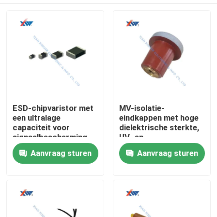
ESD-chipvaristor met
MV-isolatie-
een ultralage
eindkappen met hoge
capaciteit voor
dielektrische sterkte,
signaalbescherming
UV- en
op hoge snelheid en
vochtbestendige voor
Huis
Aanvraag sturen
Aanvraag sturen
bescherming van
schakel- en
automobielcircuits
kabelcompartimenten
Producten
VR-show