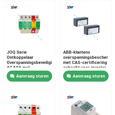
JOQ Serie
ABB-klantens
Ontkoppelaar
overspanningsbeschermi
Overspanningsbeveiliging
met CAS-certificering
AC 50A met
gebruikt voor inverter
Meerlaagse
Aanvraag sturen
Aanvraag sturen
Bescherming en
Huis
Zinkoxide
Overspanningsafleider
voor 35mm
Producten
Railmontage
VR-show