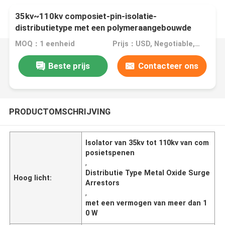
35kv~110kv composiet-pin-isolatie-
distributietype met een polymeraangebouwde
metaaloxide-overspanningsbeveiliging
MOQ：1 eenheid
Prijs：USD, Negotiable, unit
Beste prijs
Contacteer ons
PRODUCTOMSCHRIJVING
Isolator van 35kv tot 110kv van com
posietspenen
,
Distributie Type Metal Oxide Surge
Hoog licht:
Arrestors
,
met een vermogen van meer dan 1
0 W