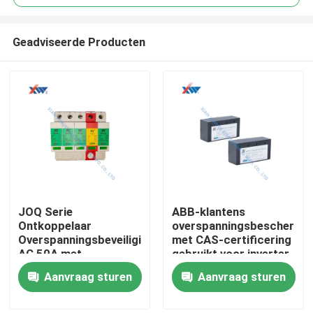
Geadviseerde Producten
JOQ Serie
ABB-klantens
Huis
Ontkoppelaar
overspanningsbeschermi
Overspanningsbeveiliging
met CAS-certificering
AC 50A met
gebruikt voor inverter
Producten
Meerlaagse
Aanvraag sturen
Aanvraag sturen
Bescherming en
Zinkoxide
VR-show
Overspanningsafleider