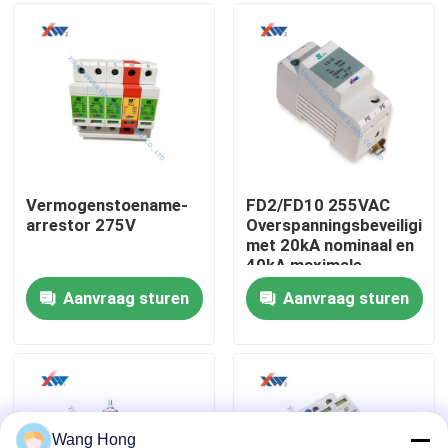
voor 35mm
Railmontage
Ongeveer ons
Fabrieksreis
Kwaliteitscontrole
Vermogenstoename-
FD2/FD10 255VAC
arrestor 275V
Overspanningsbeveiliging
met 20kA nominaal en
contacteer ons
40kA maximale
inschakelstroom voor
Aanvraag sturen
Aanvraag sturen
N-PE bescherming
Verzoek om een Citaat
Hoogspannings Ceramische Condensator
De Condensatoren van de hoogspanningsdeurknop
Wang Hong