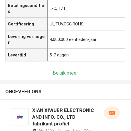
Betalingsconditie
L/C, T/T
s
Certificering
UL,TUV,CCC,ROHS
Levering vermoge
4,000,000 eenheden/jaar
n
Levertijd
5-7 dagen
Bekijk meer
ONGEVEER ONS
XIAN XIWUER ELECTRONIC
AND INFO. CO., LTD
fabrikant profiel
No.1118, Ziqiang Road, Xi'an-