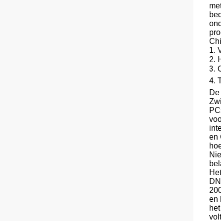
met
bed
ond
pro
Chi
1. 
2.
3
. 
4.
De 
Zwi
PCs
voo
int
en 
hoe
Nie
bel
Het
DNV
200
en 
het
vol