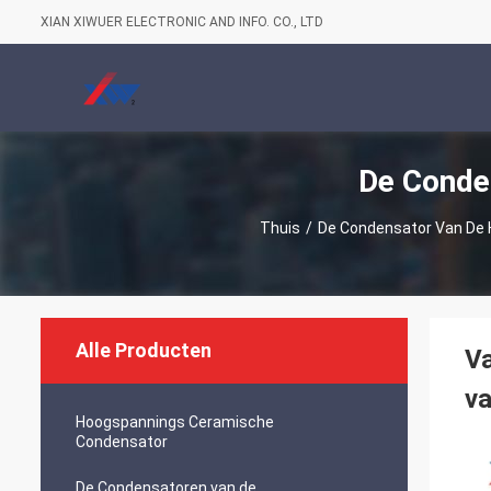
XIAN XIWUER ELECTRONIC AND INFO. CO., LTD
De Conde
Thuis
/
De Condensator Van De 
Alle Producten
V
v
Hoogspannings Ceramische
Condensator
De Condensatoren van de