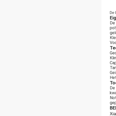
De 
Ei
De 
pol
gel
Kle
Voo
Te
Ged
Kli
Cap
Tan
Geï
Het
To
De 
kwa
Not
ge
BE
Xia