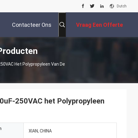
Dutch
Contacteer Ons
Vraag Een Offerte
Producten
Aan
50VAC Het Polypropyleen Van De
10uF-250VAC het Polypropyleen
n
XIAN, CHINA