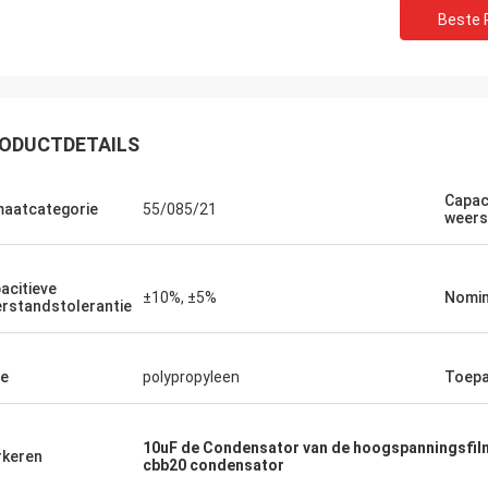
Beste P
ODUCTDETAILS
Capac
maatcategorie
55/085/21
weers
acitieve
±10%, ±5%
Nomin
rstandstolerantie
Huw
Richar
R heeft indrukwekkende
„XIWUER is zeer innovati
e
polypropyleen
Toepa
oekmogelijkheden en
uitstekende, intuïtieve d
treert goede prototyping
die vooruitzien in de to
jkheden en hoge productkwaliteit.“
met wat wij zouden kun
10uF de Condensator van de hoogspanningsfil
keren
cbb20 condensator
hebben.“