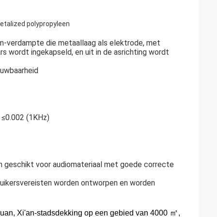
talized polypropyleen
m-verdampte die metaallaag als elektrode, met
 wordt ingekapseld, en uit in de asrichting wordt
ouwbaarheid
: ≤0.002 (1KHz)
n geschikt voor audiomateriaal met goede correcte
ruikersvereisten worden ontworpen en worden
㎡
guan, Xi'an-stads
dekking op een gebied van 4000
,