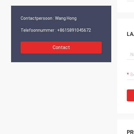
en ontwikkeling.“
Contactpersoon :
Wang Hong
Telefoonnummer :
+8615891045672
LA
Contact
PR