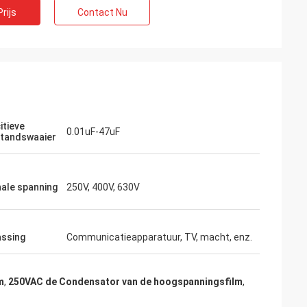
rijs
Contact Nu
itieve
0.01uF-47uF
tandswaaier
ale spanning
250V, 400V, 630V
d
ef. Zij hebben de
ssing
Communicatieapparatuur, TV, macht, enz.
ienst verleend,
ekomst in verband
nen nodig
m
,
250VAC de Condensator van de hoogspanningsfilm
,