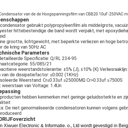
Condensator van de de Hoogspanningsfilm van CBB20 10uF-250VAC me
genschappen
condensator gebruikt polypropyleenfilm als middelgrote, vacuü
yester hittebestendige die band wordt verpakt, met epoxydiehars
eid
ine grootte, lichtgewicht, met beperkte verliezen en hoge betr
r de kring van 50Hz AC
chnische Parameters
etailleerde Specificatie: Q/RL 234-95
maatcategorie: 55/085/21
acitieve weerstandstolerantie: ±5% (J), ±10% (K) Verliesraaklijn
 van de dissipatiefactor: ≤0.002 (1KHz)
soleerde Weerstand: Cr≤0.33uf ≥25000MΩ Cr>0.33uf ≥7500S
 weerstaan van Voltage: 1.4Un
epassing
producten hebben kenmerken met geringe geluidssterkte en zij
liteit
a: De niet genormaliseerde condensatoren kunnen volgens geb
produceerd
DRIJFoverzicht
n Xiwuer Electronic & Informatie. o., Ltd wordt gevestigd in Bei