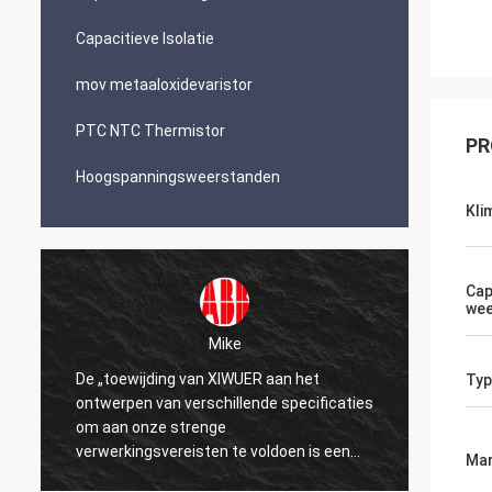
Capacitieve Isolatie
mov metaaloxidevaristor
PTC NTC Thermistor
PR
Hoogspanningsweerstanden
Kli
Cap
wee
Mike
De „toewijding van XIWUER aan het
„XIWUE
Typ
ontwerpen van verschillende specificaties
onderz
om aan onze strenge
demons
verwerkingsvereisten te voldoen is een
mogeli
Mar
testament aan onze jaren van onderzoek