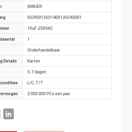
m
XIWUER
ing
ISO9001,ISO14001,ISO45001
mmer
10uF-250VAC
elaantal
1
Onderhandelbaar
g Details
Karton
5-7 dagen
condities
L/C, T/T
 vermogen
3.000.000 PCs een jaar