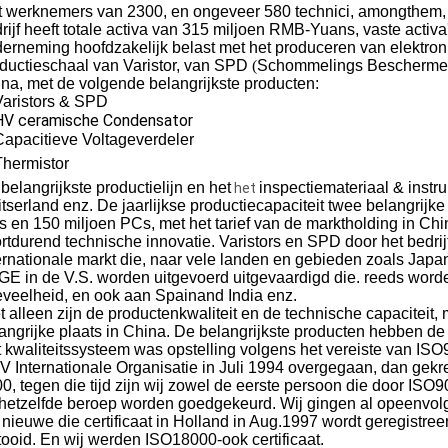
 werknemers van 2300, en ongeveer 580 technici, amongthem, z
rijf heeft totale activa van 315 miljoen RMB-Yuans, vaste acti
erneming hoofdzakelijk belast met het produceren van elektroni
ductieschaal van Varistor, van SPD
(
Schommelings Bescherme
na, met de volgende belangrijkste producten:
Varistors & SPD
HV ceramische Condensator
Capacitieve Voltageverdeler
Thermistor
belangrijkste productielijn en
het
inspectiemateriaal & instr
het
tserland enz. De jaarlijkse productiecapaciteit twee belangrijke 
 en 150 miljoen PCs, met het tarief van de marktholding in Ch
rtdurend technische innovatie. Varistors en SPD door het bedrij
ernationale markt die, naar vele landen en gebieden zoals Japan
GE in de V.S. worden uitgevoerd uitgevaardigd die. reeds worde
veelheid, en ook aan Spainand India enz.
t alleen zijn de productenkwaliteit en de technische capaciteit,
angrijke plaats in China. De belangrijkste producten hebben
 kwaliteitssysteem was opstelling volgens het vereiste van IS
 Internationale Organisatie in Juli 1994 overgegaan, dan gekreg
0, tegen die tijd zijn wij zowel de eerste persoon die door IS
hetzelfde beroep worden goedgekeurd. Wij gingen al opeenvolg
 nieuwe die certificaat in Holland in Aug.1997 wordt geregistree
tooid. En wij werden ISO18000-ook certificaat.