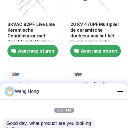
Ongeveer ons
3KVAC 82PF Live Line
20 KV 470PFMultiplier
Keramische
de ceramische
Fabrieksreis
Condensator met
doubleur van het het
Diëlektrisch Verlies <
kanon ceramische
0.004 voor
condensator
Aanvraag sturen
Aanvraag sturen
Kwaliteitscontrole
Hoogspanningsschakelapparatuur
geïntegreerde voltage
van het condensator
Elektronische
handbediende poeder
contacteer ons
Verzoek om een Citaat
Wang Hong
Hoogspannings Ceramische Condensator
2:25 AM
Good day, what product are you looking 
15kv AC 75pF de hoge
Fabrieksafzet van
De Condensatoren van de hoogspanningsdeurknop