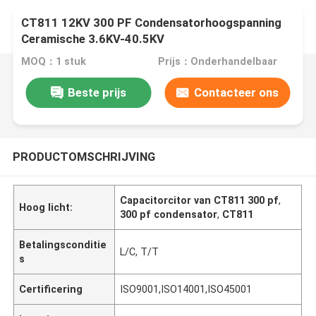
CT811 12KV 300 PF Condensatorhoogspanning
Ceramische 3.6KV-40.5KV
MOQ：1 stuk
Prijs：Onderhandelbaar
Beste prijs
Contacteer ons
PRODUCTOMSCHRIJVING
Capacitorcitor van CT811 300 pf
,
Hoog licht:
300 pf condensator
,
CT811
Betalingsconditie
L/C, T/T
s
Certificering
ISO9001,ISO14001,ISO45001