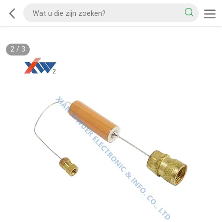
2
/
3