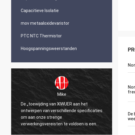
Capacitieve Isolatie
mov metaaloxidevaristor
PTC NTC Thermistor
Hoogspanningsweerstanden
PR
Nom
Nom
fre
Mike
De „toewijding van XIWUER aan het
„XIWUE
ontwerpen van verschillende specificaties
onderz
De 
om aan onze strenge
demons
wee
verwerkingsvereisten te voldoen is een
mogeli
testament aan onze jaren van onderzoek