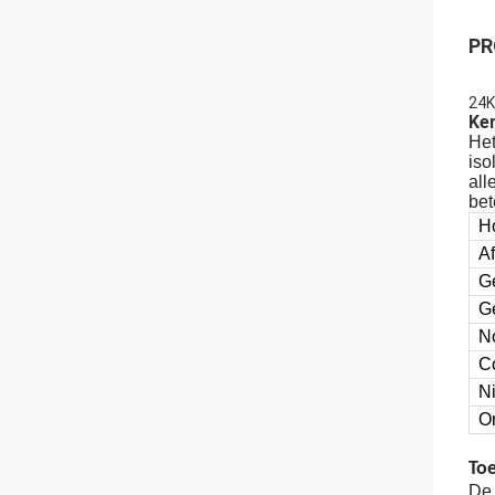
PR
24K
Ke
Het
iso
all
bet
H
A
G
G
N
Co
Ni
O
To
De 