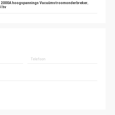
,
2000A hoogspannings Vacuümstroomonderbreker
,
l hv