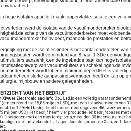
dulair ontwerp, eenvoudige structuur, minder afneembare onde
rouwbaarheid.
n hoge isolatiecapaciteit maakt oppervlakte-isolatie een volume
het verleden werd de isolatie van de vacuümonderbreker blootges
htigheid.de schelp van de vacuümonderbreker moet voldoende l
vacuümonderbreker beïnvloedt, maar ook de prestaties en bet
vergelijking met de isolatiesilinder is het aantal onderdelen va
bindingsbouten wordt verminderd van 8 naar 1-3De eenvoudige 
uümsluiters aanzienlijk.en de ingebedde paal kan hoge isolatie 
iaturisatieontwerp van vacuümsluiters en schakelingen.de inv
uümonderbreker wordt tot een minimum beperktHet is volledig o
rdoor het een sterke aanpassingsvermogen heeft en kan op grot
allurgie, mijnbouw en andere gelegenheden.
ERZICHT VAN HET BEDRIJF
n Xiwuer Electronic and Info Co., Ltd.
is een volledig staatsondernem
 (omgerekend tot 15,85 miljoen USD), met een totaalvermogen van 315
ericht in 1976Het bedrijf heeft momenteel ongeveer 460 werknemers
75 miljoen USD).Het bedrijf heeft vier productie- en bedrijfsbases met
ft 8 personen met een masterdiploma,meer dan 80 ingenieurs met hoge
kundigen met uitstekende bijdragen door de gemeente Xian, en 1 desk
iet.