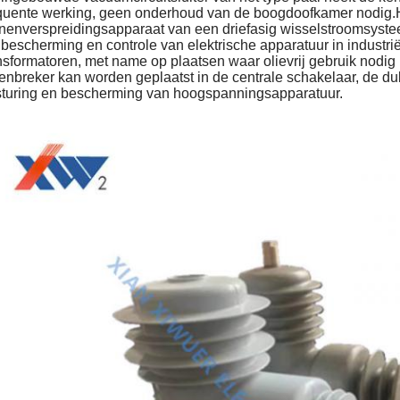
quente werking, geen onderhoud van de boogdoofkamer nodig.H
nenverspreidingsapparaat van een driefasig wisselstroomsystee
 bescherming en controle van elektrische apparatuur in industrië
nsformatoren, met name op plaatsen waar olievrij gebruik nodi
enbreker kan worden geplaatst in de centrale schakelaar, de d
turing en bescherming van hoogspanningsapparatuur.