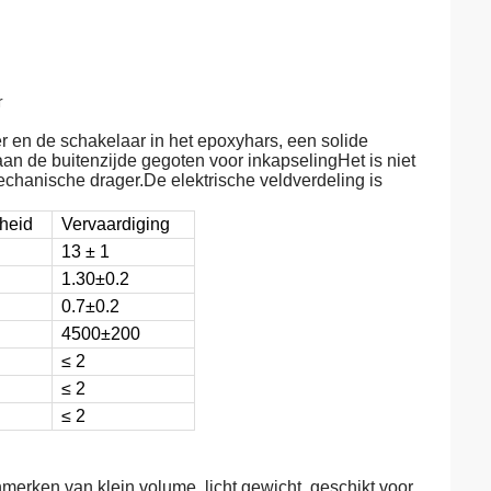
r
en de schakelaar in het epoxyhars, een solide
an de buitenzijde gegoten voor inkapselingHet is niet
echanische drager.De elektrische veldverdeling is
heid
Vervaardiging
13 ± 1
1.30±0.2
0.7±0.2
4500±200
≤ 2
≤ 2
≤ 2
merken van klein volume, licht gewicht, geschikt voor