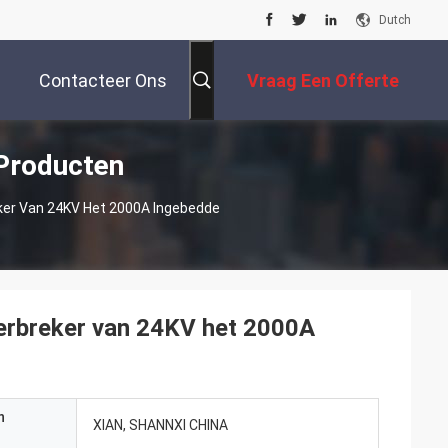
Dutch
Contacteer Ons
Vraag Een Offerte
Producten
Aan
r Van 24KV Het 2000A Ingebedde
rbreker van 24KV het 2000A
n
XIAN, SHANNXI CHINA