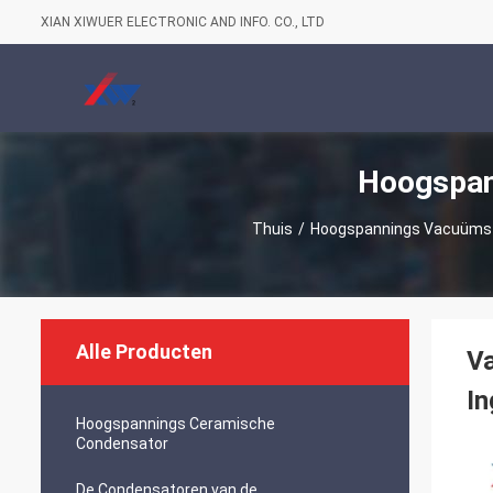
XIAN XIWUER ELECTRONIC AND INFO. CO., LTD
Hoogspan
Thuis
/
Hoogspannings Vacuüms
Alle Producten
V
I
Hoogspannings Ceramische
Condensator
De Condensatoren van de