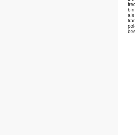
fre
bin
als
tra
pol
bes