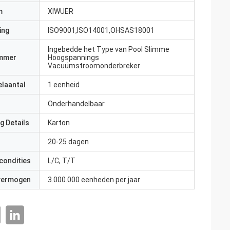
m
XIWUER
ing
ISO9001,ISO14001,OHSAS18001
Ingebedde het Type van Pool Slimme
mmer
Hoogspannings
Vacuümstroomonderbreker
elaantal
1 eenheid
Onderhandelbaar
g Details
Karton
20-25 dagen
condities
L/C, T/T
 vermogen
3.000.000 eenheden per jaar