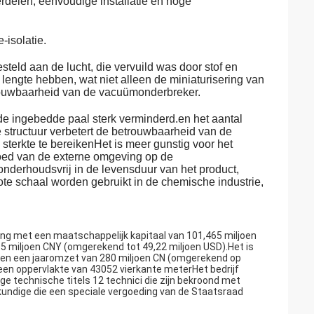
rdelen, eenvoudige installatie en hoge
-isolatie.
teld aan de lucht, die vervuild was door stof en
engte hebben, wat niet alleen de miniaturisering van
rouwbaarheid van de vacuümonderbreker.
n de ingebedde paal sterk verminderd.en het aantal
structuur verbetert de betrouwbaarheid van de
sterkte te bereikenHet is meer gunstig voor het
loed van de externe omgeving op de
nderhoudsvrij in de levensduur van het product,
e schaal worden gebruikt in de chemische industrie,
ing met een maatschappelijk kapitaal van 101,465 miljoen
 miljoen CNY (omgerekend tot 49,22 miljoen USD).Het is
 en een jaaromzet van 280 miljoen CN (omgerekend op
 een oppervlakte van 43052 vierkante meterHet bedrijf
 technische titels 12 technici die zijn bekroond met
undige die een speciale vergoeding van de Staatsraad