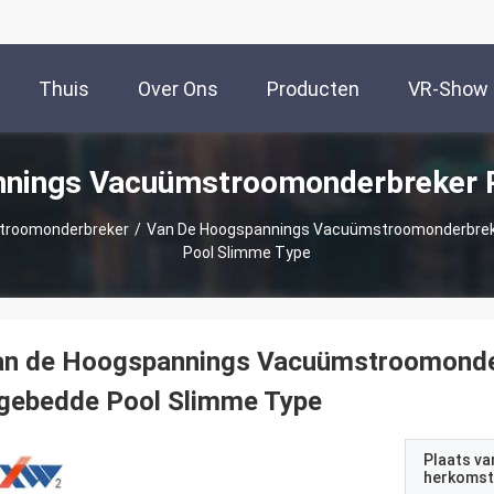
Thuis
Over Ons
Producten
VR-Show
nings Vacuümstroomonderbreker 
troomonderbreker
/
Van De Hoogspannings Vacuümstroomonderbreke
Pool Slimme Type
an de Hoogspannings Vacuümstroomonde
ngebedde Pool Slimme Type
Plaats va
herkomst