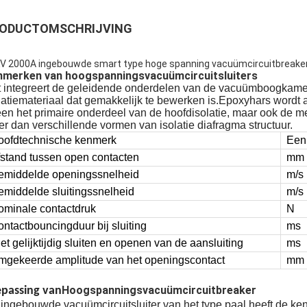
ODUCTOMSCHRIJVING
V 2000A ingebouwde smart type hoge spanning vacuümcircuitbreake
nmerken van hoogspanningsvacuümcircuitsluiters
 integreert de geleidende onderdelen van de vacuümboogkamer 
latiemateriaal dat gemakkelijk te bewerken is.Epoxyhars wordt a
een het primaire onderdeel van de hoofdisolatie, maar ook de m
er dan verschillende vormen van isolatie diafragma structuur.
oofdtechnische kenmerk
Een
fstand tussen open contacten
mm
emiddelde openingssnelheid
m/s
emiddelde sluitingssnelheid
m/s
ominale contactdruk
N
ntactbouncingduur bij sluiting
ms
et gelijktijdig sluiten en openen van de aansluiting
ms
mgekeerde amplitude van het openingscontact
mm
Hoogspanningsvacuümcircuitbreaker
epassing van
ingebouwde vacuümcircuitsluiter van het type paal heeft de ken