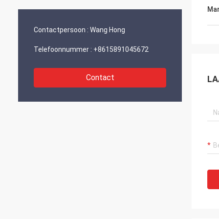
en ontwikkeling.“
Mar
Contactpersoon :
Wang Hong
Telefoonnummer :
+8615891045672
Contact
LA