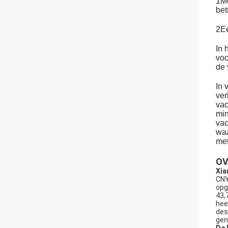
1Mo
bet
2Ee
In 
voc
de 
In 
ver
vac
min
vac
waa
met
OV
Xia
CNY
opg
43,
hee
des
gen