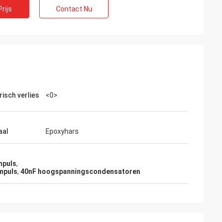
rijs
Contact Nu
risch verlies
<0>
aal
Epoxyhars
d
mpuls
,
ef. Zij hebben de
mpuls
,
40nF hoogspanningscondensatoren
ienst verleend,
ekomst in verband
nen nodig