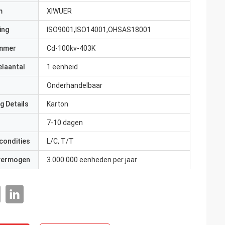
m
XIWUER
ing
ISO9001,ISO14001,OHSAS18001
mmer
Cd-100kv-403K
elaantal
1 eenheid
Onderhandelbaar
g Details
Karton
7-10 dagen
condities
L/C, T/T
 vermogen
3.000.000 eenheden per jaar