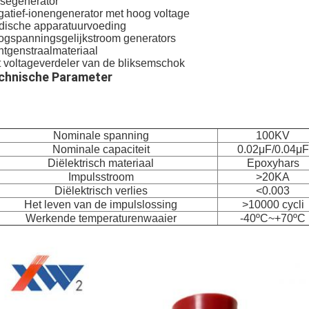
segenerator
atief-ionengenerator met hoog voltage
ische apparatuurvoeding
gspanningsgelijkstroom generators
tgenstraalmateriaal
 voltageverdeler van de bliksemschok
chnische Parameter
Nominale spanning
100KV
Nominale capaciteit
0.02μF/0.04μF
Diëlektrisch materiaal
Epoxyhars
Impulsstroom
>20KA
Diëlektrisch verlies
<0.003
Het leven van de impulslossing
>10000 cycli
Werkende temperaturenwaaier
-40ºC~+70ºC