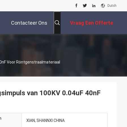
Dutch
Contacteer Ons
Vraag Een Offerte
Aan
0nF Voor Röntgenstraalmateriaal
gsimpuls van 100KV 0.04uF 40nF
n
XIAN, SHANNXI CHINA