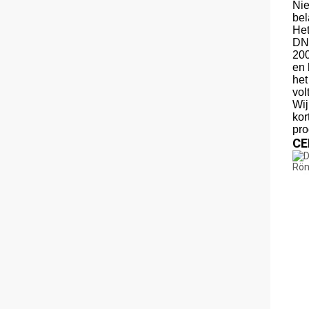
Nie
bel
Het
DNV
200
en 
het
vol
Wij
kor
pro
CE