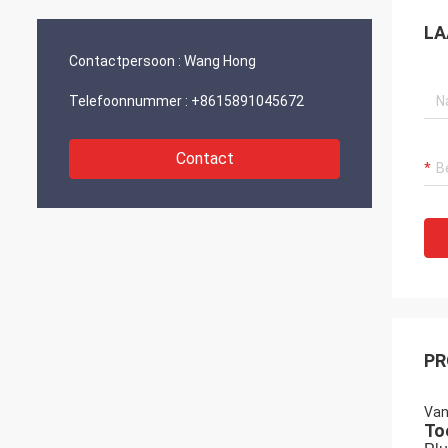
en ontwikkeling.“
LA
Contactpersoon :
Wang Hong
Telefoonnummer :
+8615891045672
Contact
PR
Van
To