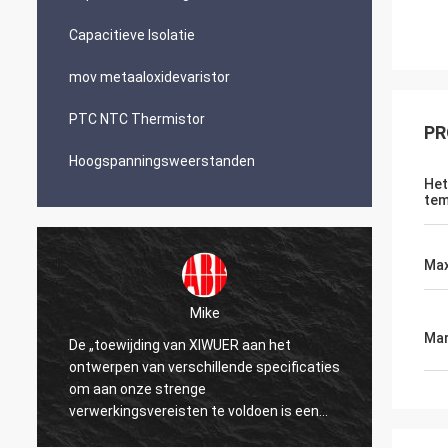
Capacitieve Isolatie
mov metaaloxidevaristor
PTC NTC Thermistor
PR
Hoogspanningsweerstanden
Het
tem
Max
Mike
Mar
De „toewijding van XIWUER aan het
„XIWUE
ontwerpen van verschillende specificaties
onderz
om aan onze strenge
demons
verwerkingsvereisten te voldoen is een
mogeli
testament aan onze jaren van onderzoek