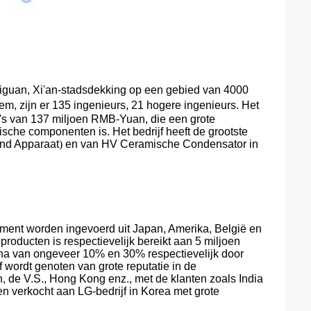
iguan, Xi'an-stads
dekking op een gebied van 4000
, zijn er 135 ingenieurs, 21 hogere ingenieurs. Het
va's van 137 miljoen RMB-Yuan, die een grote
sche componenten is. Het bedrijf heeft de grootste
nd Apparaat
)
en
van HV Ceramische Condensator
in
ument worden ingevoerd uit Japan, Amerika, België en
producten is respectievelijk bereikt aan 5 miljoen
ina van ongeveer 10% en 30% respectievelijk door
f wordt genoten van grote reputatie in de
, de V.S., Hong Kong enz., met de klanten zoals India
n verkocht aan LG-bedrijf in Korea met grote