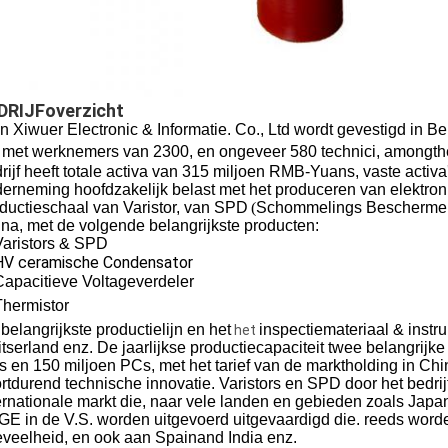
DRIJFoverzicht
n Xiwuer Electronic & Informatie. Co., Ltd wordt gevestigd in Be
, met werknemers van 2300, en ongeveer 580 technici, amongthem
rijf heeft totale activa van 315 miljoen RMB-Yuans, vaste acti
erneming hoofdzakelijk belast met het produceren van elektroni
ductieschaal van Varistor, van SPD
(
Schommelings Bescherme
na, met de volgende belangrijkste producten:
Varistors & SPD
HV ceramische Condensator
Capacitieve Voltageverdeler
Thermistor
belangrijkste productielijn en
het
inspectiemateriaal & instr
het
tserland enz. De jaarlijkse productiecapaciteit twee belangrijke 
 en 150 miljoen PCs, met het tarief van de marktholding in Ch
rtdurend technische innovatie. Varistors en SPD door het bedrij
ernationale markt die, naar vele landen en gebieden zoals Japan
GE in de V.S. worden uitgevoerd uitgevaardigd die. reeds worde
veelheid, en ook aan Spainand India enz.