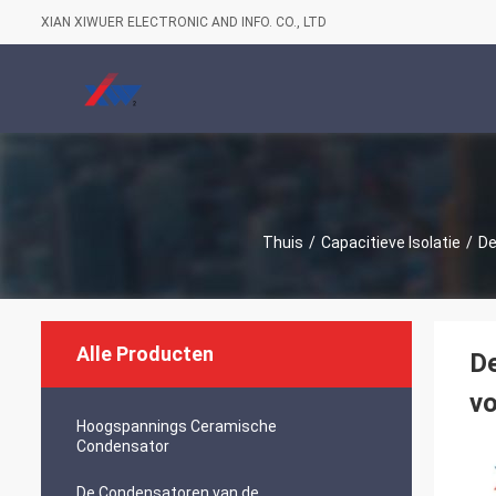
XIAN XIWUER ELECTRONIC AND INFO. CO., LTD
Thuis
/
Capacitieve Isolatie
/
De
Alle Producten
D
vo
Hoogspannings Ceramische
Condensator
De Condensatoren van de