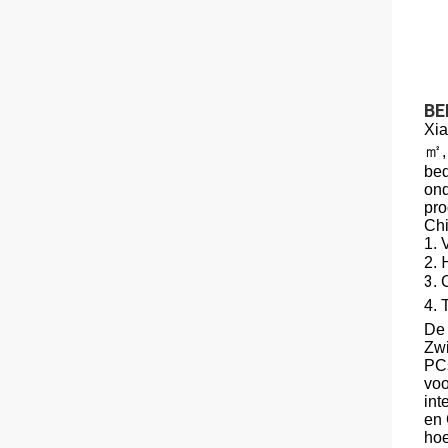
BE
Xia
㎡
bed
ond
pro
Chi
1. 
2.
3
. 
4.
De 
Zwi
PCs
voo
int
en 
hoe