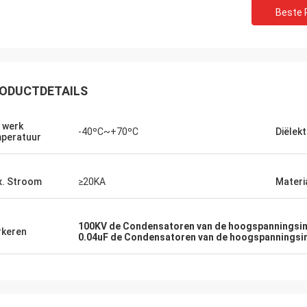
Beste P
ODUCTDETAILS
 werk
-40ºC~+70ºC
Diëlekt
peratuur
. Stroom
≥20KA
Materi
Huw
Richar
100KV de Condensatoren van de hoogspanningsi
keren
R heeft indrukwekkende
„XIWUER is zeer innovati
0.04uF de Condensatoren van de hoogspanningsi
oekmogelijkheden en
uitstekende, intuïtieve d
treert goede prototyping
die vooruitzien in de to
jkheden en hoge productkwaliteit.“
met wat wij zouden kun
hebben.“