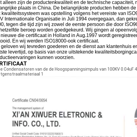
t alleen zijn de productenkwaliteit en de technische capaciteit,
angrijke plaats in China. De belangrijkste producten hebben
 kwaliteitssysteem was opstelling volgens het vereiste van IS
 Internationale Organisatie in Juli 1994 overgegaan, dan gekreg
0, tegen die tijd zijn wij zowel de eerste persoon die door IS
hetzelfde beroep worden goedgekeurd. Wij gingen al opeenvolg
 nieuwe die certificaat in Holland in Aug.1997 wordt geregistree
tooid. En wij werden ISO18000-ook certificaat.
 geloven wij tevreden goederen en de dienst aan klantenhuis en 
tste levertijd, op basis van onze uitstekende kwaliteitsborgingca
ductieervaringen kunnen voorzien.
RTIFICAAT