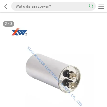
2
/
3