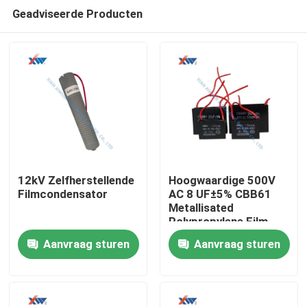
Geadviseerde Producten
12kV Zelfherstellende
Hoogwaardige 500V
Filmcondensator
AC 8 UF±5% CBB61
Metallisated
Huis
Polypropylene Film
Dielectric Capacitor
Aanvraag sturen
Aanvraag sturen
Producten
VR-show