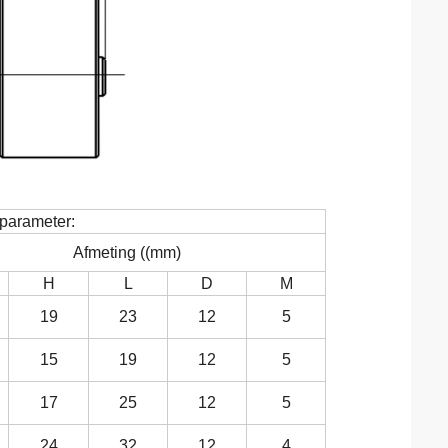
 parameter:
Afmeting ((mm)
H
L
D
M
19
23
12
5
15
19
12
5
17
25
12
5
24
32
12
4