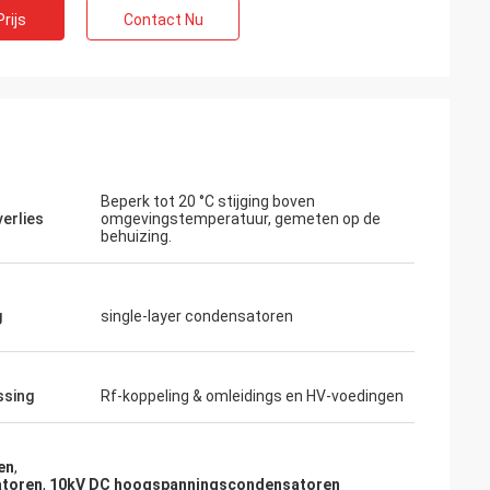
rijs
Contact Nu
Beperk tot 20 °C stijging boven
erlies
omgevingstemperatuur, gemeten op de
behuizing.
g
single-layer condensatoren
d
ef. Zij hebben de
ssing
Rf-koppeling & omleidings en HV-voedingen
ienst verleend,
ekomst in verband
nen nodig
en
,
atoren
,
10kV DC hoogspanningscondensatoren