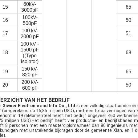
60kV-
15
65
3000pF
100kV-
16
50
500pF
100 kV-
17
51
2000 pF
100 kV -
1500 pF
18
68
((Type
isolator)
150 kV-
19
65
820 pF
200 kV-
20
50
600 pF
ERZICHT VAN HET BEDRIJF
n Xiwuer Electronic and Info Co., Ltd.
is een volledig staatsonderne
 (omgerekend op 15,85 miljoen USD), met een totaalvermogen van 3
ericht in 1976Momenteel heeft het bedrijf ongeveer 460 werkneme
75 miljoen USD).Het bedrijf heeft vier productie- en bedrijfsbases
ft 8 personen met een masterdiploma,meer dan 80 ingenieurs met h
kundigen met uitstekende bijdragen door de gemeente Xian, en 1 d
iet.