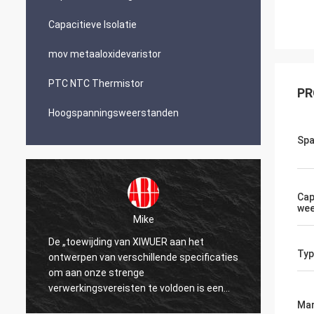
Capacitieve Isolatie
mov metaaloxidevaristor
PTC NTC Thermistor
PR
Hoogspanningsweerstanden
Spa
Cap
wee
Mike
De „toewijding van XIWUER aan het
„XIWUE
Typ
ontwerpen van verschillende specificaties
onderz
om aan onze strenge
demons
verwerkingsvereisten te voldoen is een
mogeli
testament aan onze jaren van onderzoek
Mar