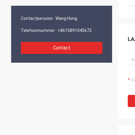
en ontwikkeling.“
Contactpersoon :
Wang Hong
Telefoonnummer :
+8615891045672
LA
Contact