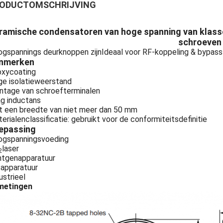
ODUCTOMSCHRIJVING
ramische condensatoren van hoge spanning van klass
schroeven
gspannings deurknoppen zijn
Ideaal voor RF-koppeling & bypas
nmerken
xycoating
e isolatieweerstand
tage van schroefterminalen
g inductans
 een breedte van niet meer dan 50 mm
erialenclassificatie: gebruikt voor de conformiteitsdefinitie
epassing
ogspanningsvoeding
laser
2
tgenapparatuur
apparatuur
ustrieel
metingen