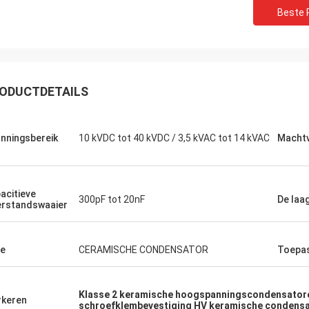
Beste P
ODUCTDETAILS
nningsbereik
10 kVDC tot 40 kVDC / 3,5 kVAC tot 14 kVAC
Machtv
acitieve
300pF tot 20nF
De laa
rstandswaaier
Huw
Richar
R heeft indrukwekkende
„XIWUER is zeer innovati
e
CERAMISCHE CONDENSATOR
Toepa
oekmogelijkheden en
uitstekende, intuïtieve d
treert goede prototyping
die vooruitzien in de to
jkheden en hoge productkwaliteit.“
met wat wij zouden kun
Klasse 2 keramische hoogspanningscondensator
hebben.“
keren
schroefklembevestiging HV keramische condens