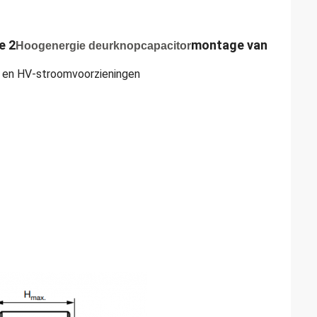
e 2
montage van
Hoogenergie deurknopcapacitor
s en HV-stroomvoorzieningen