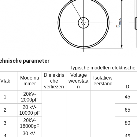
chnische parameter
Typische modellen elektrische
Dielektris
Voltage
Modelnu
Isolatiew
Vlak
che
weerstaa
mmer
eerstand
verliezen
n
D
20kV-
1
45
2000pF
20 kV-
2
65
10000 pF
20kV-
3
80
18000pF
30 kV-
4
45