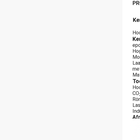
PR
Ke
Hoo
Ke
epo
Hog
Mon
Laa
met
Mat
To
Ho
CO
Rön
Las
Ind
Af