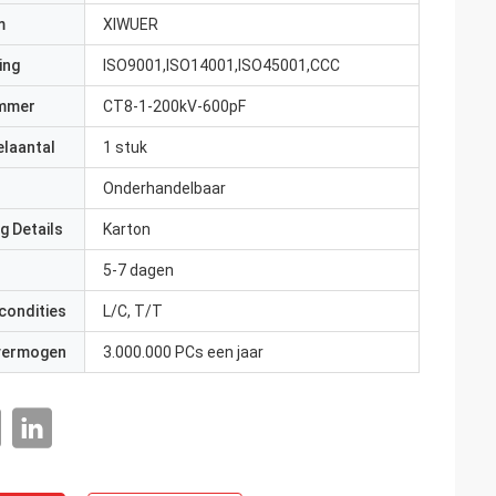
m
XIWUER
ing
ISO9001,ISO14001,ISO45001,CCC
mmer
CT8-1-200kV-600pF
elaantal
1 stuk
Onderhandelbaar
g Details
Karton
5-7 dagen
condities
L/C, T/T
 vermogen
3.000.000 PCs een jaar