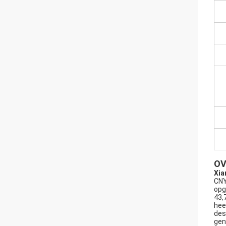
OV
Xia
CNY
opg
43,
hee
des
gen