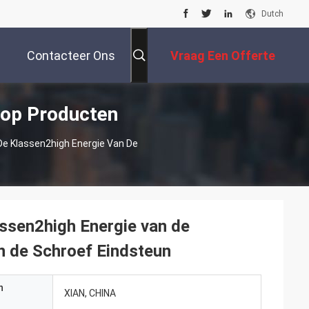
Dutch
Contacteer Ons
Vraag Een Offerte
op Producten
Aan
e Klassen2high Energie Van De
ssen2high Energie van de
 de Schroef Eindsteun
n
XIAN, CHINA