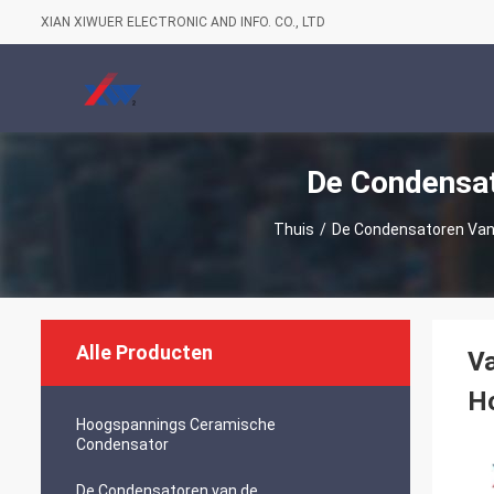
XIAN XIWUER ELECTRONIC AND INFO. CO., LTD
De Condensa
Thuis
/
De Condensatoren Va
Alle Producten
Va
H
Hoogspannings Ceramische
Condensator
De Condensatoren van de