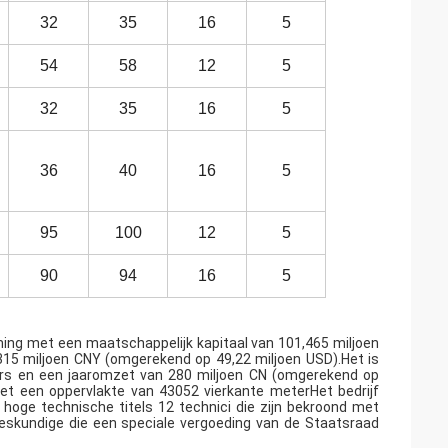
32
35
16
5
54
58
12
5
32
35
16
5
36
40
16
5
95
100
12
5
90
94
16
5
ming met een maatschappelijk kapitaal van 101,465 miljoen
15 miljoen CNY (omgerekend op 49,22 miljoen USD).Het is
rs en een jaaromzet van 280 miljoen CN (omgerekend op
 met een oppervlakte van 43052 vierkante meterHet bedrijf
oge technische titels 12 technici die zijn bekroond met
eskundige die een speciale vergoeding van de Staatsraad