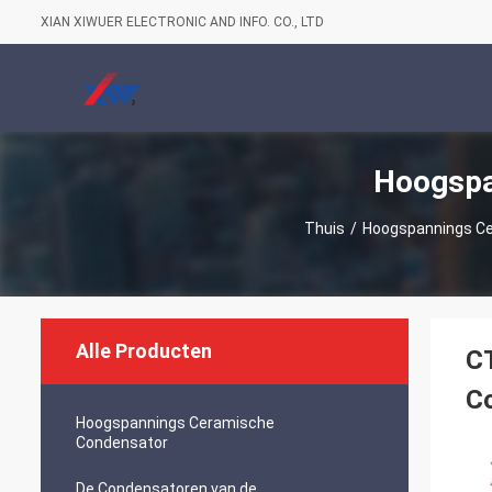
XIAN XIWUER ELECTRONIC AND INFO. CO., LTD
Hoogspa
Thuis
/
Hoogspannings C
Alle Producten
CT
C
Hoogspannings Ceramische
Condensator
De Condensatoren van de