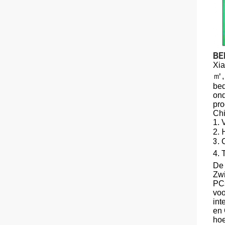
BE
Xia
㎡
bed
ond
pro
Chi
1. 
2.
3
. 
4.
De 
Zwi
PCs
voo
int
en 
hoe