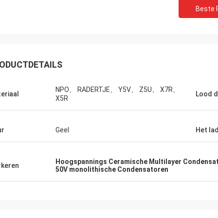
Beste P
ODUCTDETAILS
NPO、 RADERTJE、 Y5V、 Z5U、 X7R、
eriaal
Lood 
X5R
ur
Geel
Het la
Huw
Richar
Hoogspannings Ceramische Multilayer Condensa
keren
R heeft indrukwekkende
„XIWUER is zeer innovati
50V monolithische Condensatoren
oekmogelijkheden en
uitstekende, intuïtieve d
treert goede prototyping
die vooruitzien in de to
jkheden en hoge productkwaliteit.“
met wat wij zouden kun
hebben.“