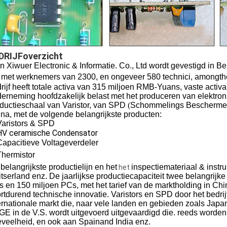
DRIJFoverzicht
n Xiwuer Electronic & Informatie. Co., Ltd wordt gevestigd in Be
, met werknemers van 2300, en ongeveer 580 technici, amongthem
rijf heeft totale activa van 315 miljoen RMB-Yuans, vaste acti
erneming hoofdzakelijk belast met het produceren van elektroni
ductieschaal van Varistor, van SPD
(
Schommelings Bescherme
na, met de volgende belangrijkste producten:
Varistors & SPD
HV ceramische Condensator
Capacitieve Voltageverdeler
Thermistor
belangrijkste productielijn en
het
inspectiemateriaal & instr
het
tserland enz. De jaarlijkse productiecapaciteit twee belangrijke 
 en 150 miljoen PCs, met het tarief van de marktholding in Ch
rtdurend technische innovatie. Varistors en SPD door het bedrij
ernationale markt die, naar vele landen en gebieden zoals Japan
GE in de V.S. wordt uitgevoerd uitgevaardigd die. reeds worden
veelheid, en ook aan Spainand India enz.