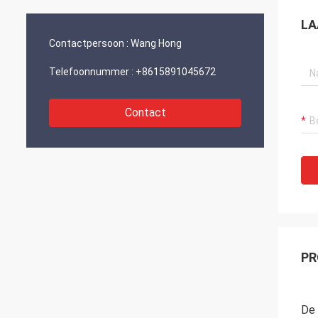
en ontwikkeling.“
LA
Contactpersoon :
Wang Hong
Telefoonnummer :
+8615891045672
Contact
PR
De 