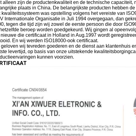
t alleen zijn de productenkwaliteit en de technische capaciteit,
angrijke plaats in China. De belangrijkste producten hebben
 kwaliteitssysteem was opstelling volgens het vereiste van IS
 Internationale Organisatie in Juli 1994 overgegaan, dan gekreg
0, tegen die tijd zijn wij zowel de eerste persoon die door IS
hetzelfde beroep worden goedgekeurd. Wij gingen al opeenvolg
 nieuwe die certificaat in Holland in Aug.1997 wordt geregistree
tooid. En wij werden ISO18000-ook certificaat.
 geloven wij tevreden goederen en de dienst aan klantenhuis en 
tste levertijd, op basis van onze uitstekende kwaliteitsborgingca
ductieervaringen kunnen voorzien.
RTIFICAAT