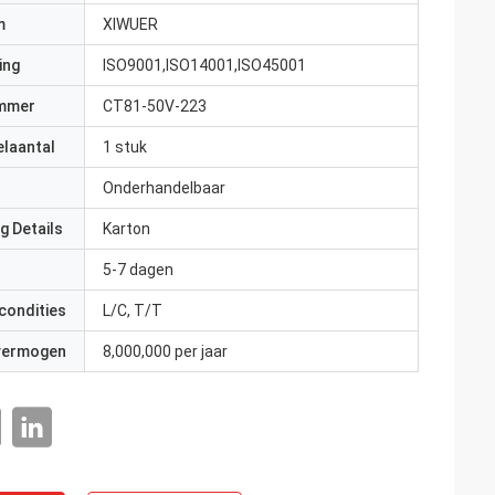
m
XIWUER
ing
ISO9001,ISO14001,ISO45001
mmer
CT81-50V-223
elaantal
1 stuk
Onderhandelbaar
g Details
Karton
5-7 dagen
condities
L/C, T/T
 vermogen
8,000,000 per jaar