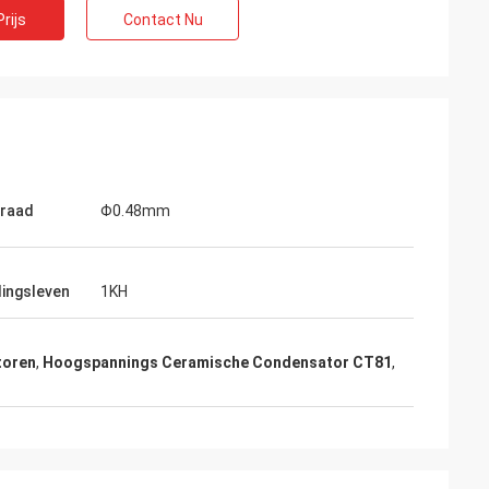
rijs
Contact Nu
draad
Φ0.48mm
dingsleven
1KH
d
toren
,
Hoogspannings Ceramische Condensator CT81
,
ef. Zij hebben de
ienst verleend,
ekomst in verband
nen nodig