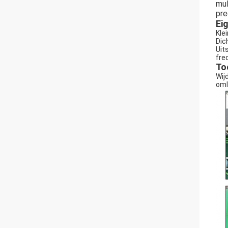
mul
pre
Ei
Kle
Dic
Uit
fre
To
Wij
oml