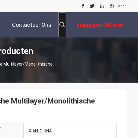
Dutch
Contacteer Ons
Vraag Een Offerte
roducten
Aan
 Multilayer/Monolithische
he Multilayer/Monolithische
n
XIAN, CHINA