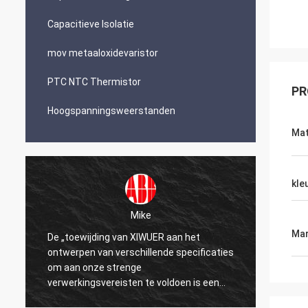
Capacitieve Isolatie
mov metaaloxidevaristor
PTC NTC Thermistor
PR
Hoogspanningsweerstanden
Mat
kle
Mike
Mar
De „toewijding van XIWUER aan het
„XIWUE
ontwerpen van verschillende specificaties
onderz
om aan onze strenge
demons
verwerkingsvereisten te voldoen is een
mogeli
testament aan onze jaren van onderzoek