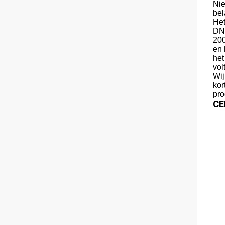
Nie
bel
Het
DNV
200
en 
het
vol
Wij
kor
pro
CE