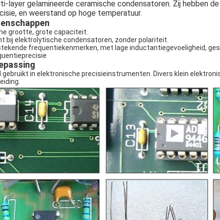
ti-layer gelamineerde ceramische condensatoren. Zij hebben de 
cisie, en weerstand op hoge temperatuur.
genschappen
ine grootte, grote capaciteit.
ht bij elektrolytische condensatoren, zonder polariteit.
stekende frequentiekenmerken, met lage inductantiegevoeligheid, gesc
quentieprecisie
epassing
d gebruikt in elektronische precisieinstrumenten. Divers klein elektroni
eiding.