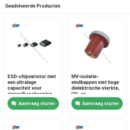
Geadviseerde Producten
ESD-chipvaristor met
MV-isolatie-
een ultralage
eindkappen met hoge
capaciteit voor
dielektrische sterkte,
Huis
signaalbescherming
UV- en
op hoge snelheid en
vochtbestendige voor
Aanvraag sturen
Aanvraag sturen
bescherming van
schakel- en
Producten
automobielcircuits
kabelcompartimenten
VR-show