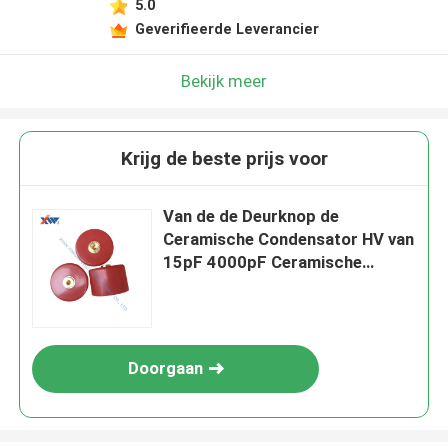
5.0
Geverifieerde Leverancier
Bekijk meer
Krijg de beste prijs voor
Van de de Deurknop de
Ceramische Condensator HV van
15pF 4000pF Ceramische
Condensatoren 1KV, 2KV, 3KV,
6.3KV, 10KV, 15KV, 20KV, 30KV,
40KV, 50KV
Doorgaan