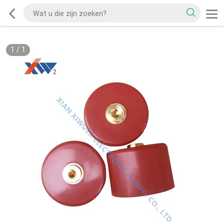
1
/
1