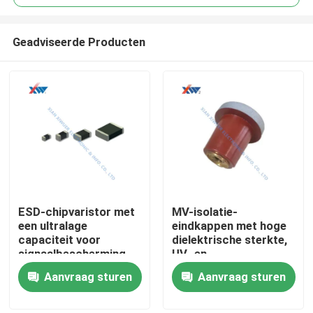
Geadviseerde Producten
ESD-chipvaristor met
MV-isolatie-
Huis
een ultralage
eindkappen met hoge
capaciteit voor
dielektrische sterkte,
signaalbescherming
UV- en
Producten
op hoge snelheid en
vochtbestendige voor
Aanvraag sturen
Aanvraag sturen
bescherming van
schakel- en
automobielcircuits
kabelcompartimenten
VR-show