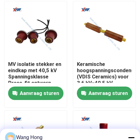
Ongeveer ons
Fabrieksreis
Kwaliteitscontrole
MV isolatie stekker en
Keramische
eindkap met 40,5 kV
hoogspanningscondensat
Spanningsklasse
(VDIS Ceramics) voor
contacteer ons
Press-fit ontwerp
3,6 kV–40,5 kV-
voor schakelaar
systemen met
Aanvraag sturen
Aanvraag sturen
poorten gemaakt van
ultralage gedeeltelijke
Verzoek om een Citaat
hoogwaardige
ontlading en hoge
isolerende polymeer
isolatieweerstand
Hoogspannings Ceramische Condensator
De Condensatoren van de hoogspanningsdeurknop
Wang Hong