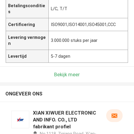
Betalingsconditie
L/C, T/T
s
Certificering
ISO9001,ISO14001,ISO45001,CCC
Levering vermoge
3.000.000 stuks per jaar
n
Levertijd
5-7 dagen
Bekijk meer
ONGEVEER ONS
XIAN XIWUER ELECTRONIC
AND INFO. CO., LTD
fabrikant profiel
No.1118, Ziqiang Road, Xi'an-