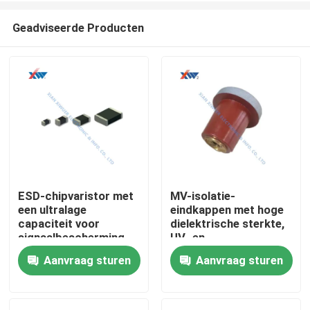
Geadviseerde Producten
ESD-chipvaristor met
MV-isolatie-
een ultralage
eindkappen met hoge
Huis
capaciteit voor
dielektrische sterkte,
signaalbescherming
UV- en
op hoge snelheid en
vochtbestendige voor
Aanvraag sturen
Aanvraag sturen
Producten
bescherming van
schakel- en
automobielcircuits
kabelcompartimenten
VR-show