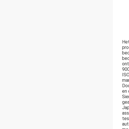
Het
pro
bed
bed
ont
900
ISO
man
Doo
en 
Sie
gea
Jap
ass
tes
aut