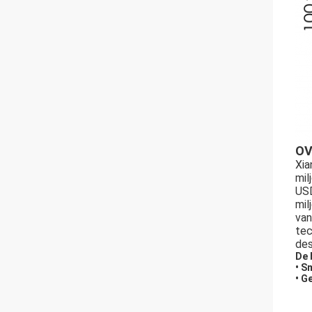
OV
Xia
mil
USD
mil
van
tec
des
De 
• S
• G