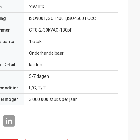
m
XIWUER
ing
ISO9001,ISO14001,ISO45001,CCC
mmer
CT8-2-30kVAC-130pF
elaantal
1 stuk
Onderhandelbaar
g Details
karton
5-7 dagen
condities
L/C, T/T
 vermogen
3.000.000 stuks per jaar