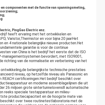
ge en componenten met de functie van spanningsmeting,
oorziening;
ng;
ng
lectric, PingGao Electric enz.
drijf heeft ervaring met het ontwikkelen en
D, Varistor,Thermistor en voor bijna 20 jaarHet
en en 4 nationale belangrijke nieuwe producten.Het
fundamentele garantie is voor de continue
esten van China is het bedrijf het eerste dat de ISO
ERP-managementsystemen bevordert, met ISO9001,
 richting van de normalisatie en verbetering van het
ontwikkeling,de belangrijkste technische prestaties
vanceerd niveau, op hetzelfde niveau als Panasonic en
REACH certificeringen.Het bedrijf beschikt over
ductieapparatuur en moderne assemblagelijnen die uit
nder 26 miljoen grote sintertunnelovens8 automatische
n reeks speciale testapparatuur en milieu-
ootste productiecapaciteit en de hoogste mate van
eschikt over twee routinetestlaboratoria met de