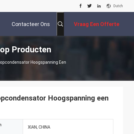
Dutch
Contacteer Ons
Vraag Een Offerte
op Producten
Aan
opcondensator Hoogspanning Een
pcondensator Hoogspanning een
n
XIAN, CHINA