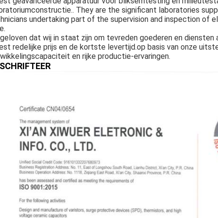
st geavanceerde apparatuur voor bliksemtesting en milieutesta
oratoriumconstructie.. They are the significant laboratories sup
hnicians undertaking part of the supervision and inspection of 
e.
 geloven dat wij in staat zijn om tevreden goederen en diensten 
st redelijke prijs en de kortste levertijd.op basis van onze uits
wikkelingscapaciteit en rijke productie-ervaringen.
SCHRIFTEER