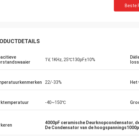
Beste P
ODUCTDETAILS
acitieve
Diël
1V, 1KHz, 25℃130pF±10%
rstandswaaier
los
peratuurkenmerken
22/-33%
Het 
Huw
Richar
ktemperatuur
-40~150℃
Gro
R heeft indrukwekkende
„XIWUER is zeer innovati
oekmogelijkheden en
uitstekende, intuïtieve d
treert goede prototyping
die vooruitzien in de to
4000pF ceramische Deurknopcondensator
,
d
keren
jkheden en hoge productkwaliteit.“
met wat wij zouden kun
De Condensator van de hoogspannings1000p
hebben.“