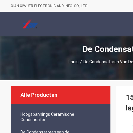
XIAN XIWUER ELECTRONIC AND INFO. CO., LTD
De Condensa
Thuis
/
De Condensatoren Van D
Alle Producten
1
la
Hoogspannings Ceramische
Condensator
De Condensatoren van de