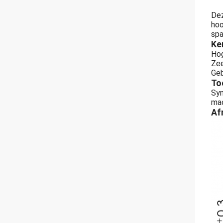
Dez
hoo
spa
Ke
Hog
Zee
Geb
To
Sy
mac
Af