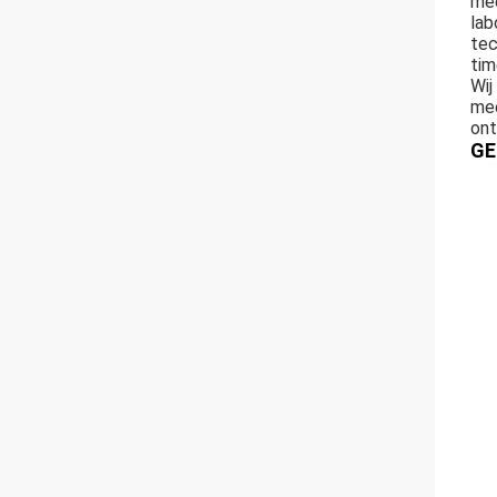
mee
lab
tec
tim
Wij
mee
ont
GE