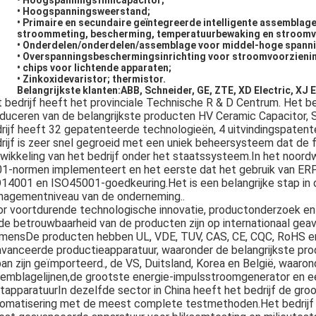
• Hoogspanningsfilmcapacitor;
• Hoogspanningsweerstand;
• Primaire en secundaire geïntegreerde intelligente assembla
stroommeting, bescherming, temperatuurbewaking en stroomv
• Onderdelen/onderdelen/assemblage voor middel-hoge spanni
• Overspanningsbeschermingsinrichting voor stroomvoorzieni
• chips voor lichtende apparaten;
• Zinkoxidevaristor; thermistor.
Belangrijkste klanten:
ABB, Schneider, GE, ZTE, XD Electric, XJ E
 bedrijf heeft het provinciale Technische R & D Centrum. Het be
duceren van de belangrijkste producten HV Ceramic Capacitor, SP
rijf heeft 32 gepatenteerde technologieën, 4 uitvindingspatent
rijf is zeer snel gegroeid met een uniek beheersysteem dat de 
wikkeling van het bedrijf onder het staatssysteem.In het noordw
1-normen implementeert en het eerste dat het gebruik van 
14001 en ISO45001-goedkeuring.Het is een belangrijke stap in de
agementniveau van de onderneming..
r voortdurende technologische innovatie, productonderzoek en 
de betrouwbaarheid van de producten zijn op internationaal gea
mensDe producten hebben UL, VDE, TUV, CAS, CE, CQC, RoHS en 
vanceerde productieapparatuur, waaronder de belangrijkste pro
an zijn geïmporteerd., de VS, Duitsland, Korea en België, waaro
emblagelijnen,de grootste energie-impulsstroomgenerator en ee
tapparatuurIn dezelfde sector in China heeft het bedrijf de gr
omatisering met de meest complete testmethoden.Het bedrijf b