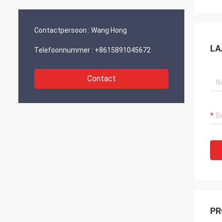
en ontwikkeling.“
Contactpersoon :
Wang Hong
LA
Telefoonnummer :
+8615891045672
Contact
PR