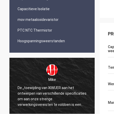
Capacitieve Isolatie
mov metaaloxidevaristor
PTC NTC Thermistor
PR
Hoogspanningsweerstanden
Cap
wee
Tem
Mike
Wer
De „toewijding van XIWUER aan het
„XIWUE
ontwerpen van verschillende specificaties
onderz
om aan onze strenge
demons
Mar
verwerkingsvereisten te voldoen is een
mogeli
testament aan onze jaren van onderzoek