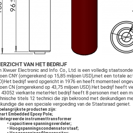
ERZICHT VAN HET BEDRIJF
n Xiwuer Electronic and Info. Co., Ltd. is een volledig staatson
joen CNY (omgerekend op 15,85 miljoen USD),met een totale act
)Het bedrijf werd opgericht in 1976 en heeft momenteel onge
joen CN (omgerekend op 43,75 miljoen USD).Het bedrijf heeft vi
 43052 vierkante meterHet bedrijf heeft 8 personen met een m
hnische titels 12 technici die zijn bekroond met deskundigen m
kundige die een speciale vergoeding van de Staatsraad geniet.
belangrijkste producten zijn:
mart Embedded Epoxy Pole;
eïntegreerde instrumenttransformer
• capacitieve spanningsverdeler;
• Hoogspanningscondensatorstaaf;