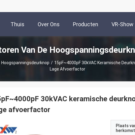
Thuis
Over Ons
Producten
VR-Show
toren Van De Hoogspanningsdeurkn
e Hoogspanningsdeurknop
/
15pF~4000pF 30kVAC Keramische Deurkn
Lage Afvoerfactor
5pF~4000pF 30kVAC keramische deurkno
ge afvoerfactor
Plaats va
herkomst