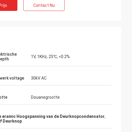
rijs
Contact Nu
ektrische
1V, 1KHz, 25℃, <0.2%
septh
werk voltage
30kV AC
d
otte
Douanegrootte
ef. Zij hebben de
ienst verleend,
ekomst in verband
e eramic Hoogspanning van de Deurknopcondensator
,
nen nodig
f Deurknop