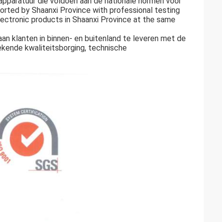
pparatuur die voldoen aan de nationale normen voor
ported by Shaanxi Province with professional testing
electronic products in Shaanxi Province at the same
aan klanten in binnen- en buitenland te leveren met de
tekende kwaliteitsborging, technische