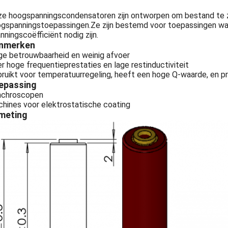
e hoogspanningscondensatoren zijn ontworpen om bestand te z
gspanningstoepassingen.Ze zijn bestemd voor toepassingen waar
nningscoëfficiënt nodig zijn.
nmerken
e betrouwbaarheid en weinig afvoer
r hoge frequentieprestaties en lage restinductiviteit
ruikt voor temperatuurregeling, heeft een hoge Q-waarde, en 
epassing
nchroscopen
hines voor elektrostatische coating
meting