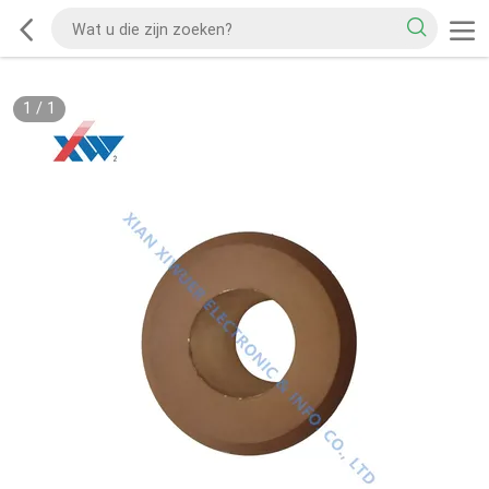
1
/
1