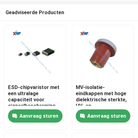
Geadviseerde Producten
ESD-chipvaristor met
MV-isolatie-
een ultralage
eindkappen met hoge
Huis
capaciteit voor
dielektrische sterkte,
signaalbescherming
UV- en
op hoge snelheid en
vochtbestendige voor
Aanvraag sturen
Aanvraag sturen
Producten
bescherming van
schakel- en
automobielcircuits
kabelcompartimenten
VR-show