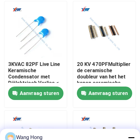
Ongeveer ons
Fabrieksreis
Kwaliteitscontrole
3KVAC 82PF Live Line
20 KV 470PFMultiplier
Keramische
de ceramische
Condensator met
doubleur van het het
contacteer ons
Diëlektrisch Verlies <
kanon ceramische
0.004 voor
condensator
Aanvraag sturen
Aanvraag sturen
Hoogspanningsschakelapparatuur
geïntegreerde voltage
Verzoek om een Citaat
van het condensator
Elektronische
handbediende poeder
Hoogspannings Ceramische Condensator
De Condensatoren van de hoogspanningsdeurknop
Wang Hong