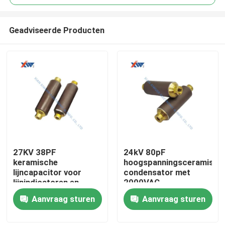
Geadviseerde Producten
27KV 38PF
24kV 80pF
Huis
keramische
hoogspanningsceramisch
lijncapacitor voor
condensator met
lijnindicatoren en
2000VAC
Producten
capacitieve
dielectrische sterkte
Aanvraag sturen
Aanvraag sturen
spanningsverdelers
voor live-
met een gemiddelde
lijnindicatoren
VR-show
spanning