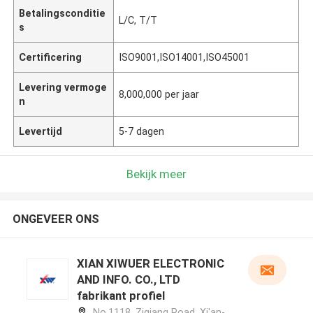
Betalingsconditie
L/C, T/T
s
Certificering
ISO9001,ISO14001,ISO45001
Levering vermoge
8,000,000 per jaar
n
Levertijd
5-7 dagen
Bekijk meer
ONGEVEER ONS
XIAN XIWUER ELECTRONIC
AND INFO. CO., LTD
fabrikant profiel
No.1118, Ziqiang Road, Xi'an-