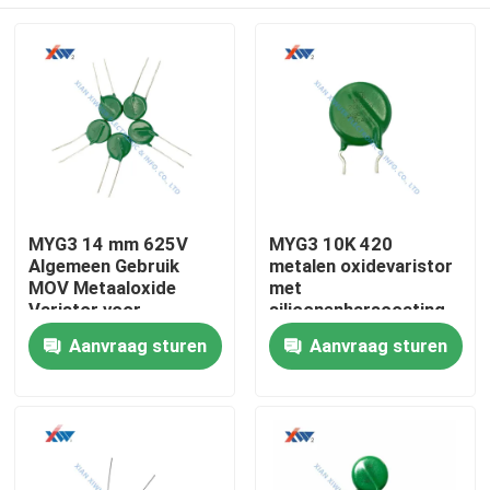
MYG3 14 mm 625V
MYG3 10K 420
Algemeen Gebruik
metalen oxidevaristor
MOV Metaaloxide
met
Varistor voor
siliconenharscoating
Circuitbescherming
en tweerichtings
Huis
Aanvraag sturen
Aanvraag sturen
symmetrische V/I-
kenmerken voor
overspanningsbeschermi
Producten
VR-show