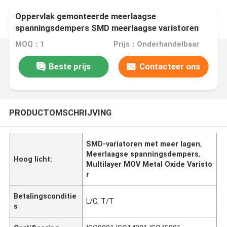
Oppervlak gemonteerde meerlaagse
spanningsdempers SMD meerlaagse varistoren
1206 0402 0603 0805 1210 1812 2220
MOQ：1
Prijs：Onderhandelbaar
Beste prijs
Contacteer ons
PRODUCTOMSCHRIJVING
SMD-variatoren met meer lagen
,
Meerlaagse spanningsdempers
,
Hoog licht:
Multilayer MOV Metal Oxide Varisto
r
Betalingsconditie
L/C, T/T
s