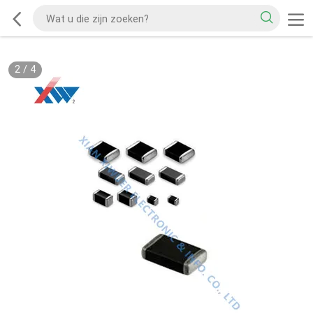
2
/
4