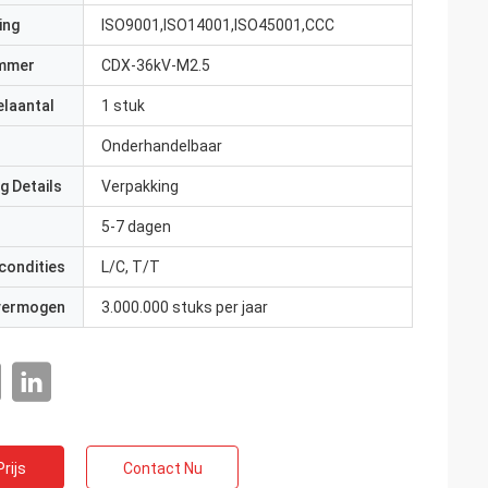
ing
ISO9001,ISO14001,ISO45001,CCC
mmer
CDX-36kV-M2.5
elaantal
1 stuk
Onderhandelbaar
g Details
Verpakking
5-7 dagen
condities
L/C, T/T
 vermogen
3.000.000 stuks per jaar
rijs
Contact Nu