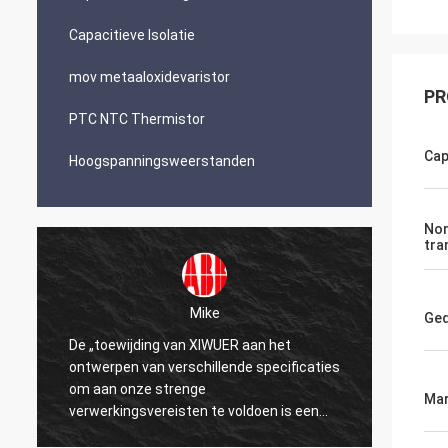
Capacitieve Isolatie
mov metaaloxidevaristor
PR
PTC NTC Thermistor
Cap
Hoogspanningsweerstanden
Nom
tra
Mike
Ged
De „toewijding van XIWUER aan het
„XIWUE
ontwerpen van verschillende specificaties
onderz
om aan onze strenge
demons
Mar
verwerkingsvereisten te voldoen is een
mogeli
testament aan onze jaren van onderzoek