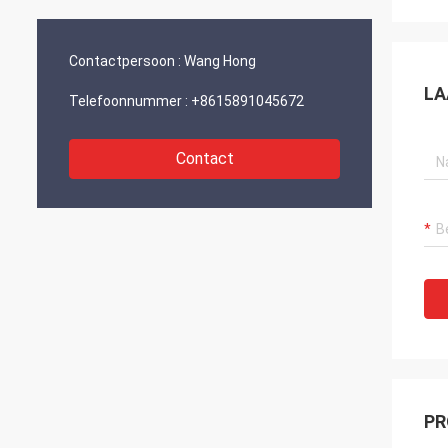
en ontwikkeling.“
Contactpersoon :
Wang Hong
LA
Telefoonnummer :
+8615891045672
Contact
PR