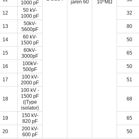
6
jaren 60
10
MΩ
1000 pF
50 kV-
12
32
1000 pF
50kV-
13
80
5600pF
60 kV-
14
50
1500 pF
60kV-
15
65
3000pF
100kV-
16
50
500pF
100 kV-
17
51
2000 pF
100 kV -
1500 pF
18
68
((Type
isolator)
150 kV-
19
65
820 pF
200 kV-
20
50
600 pF