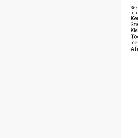
36k
mm
Ke
Sta
Kle
To
met
Af