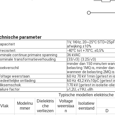
chnische parameter
1V, 1KHz, 20~25°C STD=25pF
Capaciteit
afwijking ±10%
recisiteit.
-40°C tot +70°C, ±0,5%
minale continue primaire spanning
36 kVAC
Nominale transformatieverhouding
(33/√3): (3.25/√3)
minder dan 150 minuten wan
Hoekverschil
belasting 1MQ is, minder da
wanneer de belasting 2MQ is
Voltage weerstaan.
60 Hz 70 kV·1min (getest in is
Gedeeltelijke ontlading:
60 Hz 43,2 kV≤10pC (getest in 
Bliksemschok.
170 kV (getest in isolatie-olie
Failure factor
≥1,2U, ≤19U; ≤8h
Typische modellen elektrische
Dielektris
Voltage
Modelnu
Isolatiew
Vlak
che
weerstaa
mmer
eerstand
verliezen
n
D