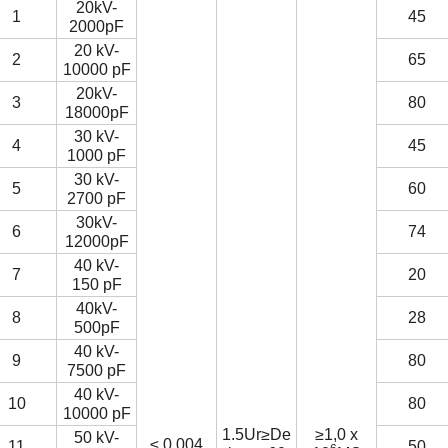
20kV-
1
45
2000pF
20 kV-
2
65
10000 pF
20kV-
3
80
18000pF
30 kV-
4
45
1000 pF
30 kV-
5
60
2700 pF
30kV-
6
74
12000pF
40 kV-
7
20
150 pF
40kV-
8
28
500pF
40 kV-
9
80
7500 pF
40 kV-
10
80
10000 pF
1.5Ur
≥
De
≥1,0 x
50 kV-
≤ 0.004
11
50