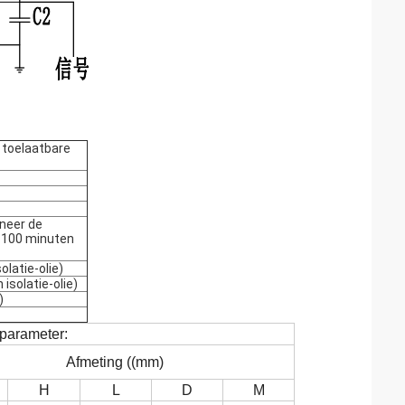
 toelaatbare
neer de
n 100 minuten
olatie-olie)
isolatie-olie)
)
 parameter:
Afmeting ((mm)
H
L
D
M