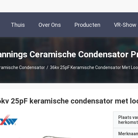
Thuis
Over Ons
Producten
VR-Show
nnings Ceramische Condensator P
ramische Condensator
/
36kv 25pF Keramische Condensator Met Lo
kv 25pF keramische condensator met lo
Plaats va
herkomst
Merknaa