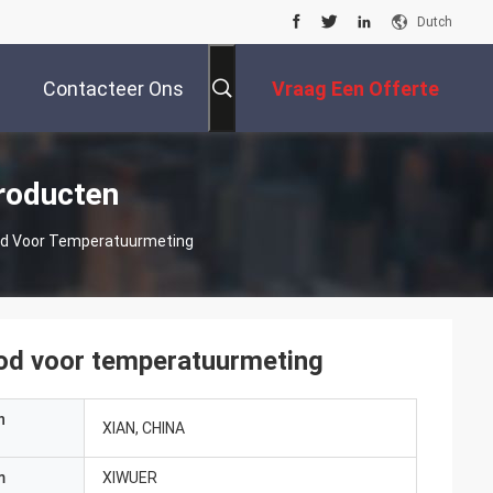
Dutch
Contacteer Ons
Vraag Een Offerte
Aan
roducten
od Voor Temperatuurmeting
od voor temperatuurmeting
n
XIAN, CHINA
m
XIWUER