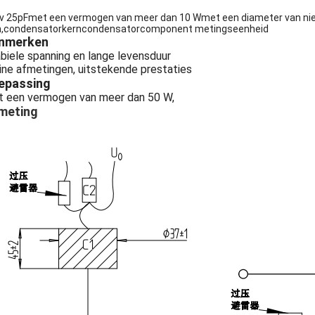
v 25pF
met een vermogen van meer dan 10 W
met een diameter van ni
,
condensatorkern
condensatorcomponent
metingseenheid
nmerken
biele spanning en lange levensduur
ine afmetingen, uitstekende prestaties
epassing
 een vermogen van meer dan 50 W,
meting