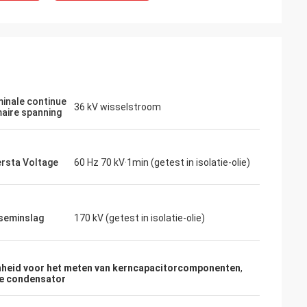
inale continue
36 kV wisselstroom
maire spanning
rsta Voltage
60 Hz 70 kV·1min (getest in isolatie-olie)
d
kseminslag
170 kV (getest in isolatie-olie)
ef. Zij hebben de
ienst verleend,
ekomst in verband
heid voor het meten van kerncapacitorcomponenten
,
e condensator
nen nodig