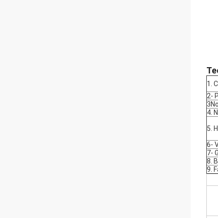
Te
1. 
2- P
3No
4. 
5. 
6- 
7- 
8. 
9. 