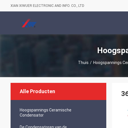
XIAN XIWUER ELECTRONIC AND INFO. CO., LTD
Hoogspa
Thuis
/
Hoogspannings Ce
Alle Producten
36
Hoogspannings Ceramische
Condensator
De Condensatoren van de