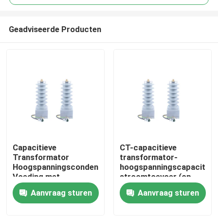
Geadviseerde Producten
Capacitieve
CT-capacitieve
Huis
Transformator
transformator-
Hoogspanningscondensator
hoogspanningscapacitor
Voeding met
stroomtoevoer (op
Producten
220VAC±10%
aanvraag aanpasbaar)
Aanvraag sturen
Aanvraag sturen
Uitgangsspanning
IP67 Waterdicht
VR-show
Niveau en Isolatiehars