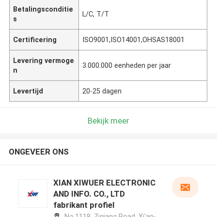
Betalingsconditie
L/C, T/T
s
Certificering
ISO9001,ISO14001,OHSAS18001
Levering vermoge
3.000.000 eenheden per jaar
n
Levertijd
20-25 dagen
Bekijk meer
ONGEVEER ONS
XIAN XIWUER ELECTRONIC
AND INFO. CO., LTD
fabrikant profiel
No.1118, Ziqiang Road, Xi'an-