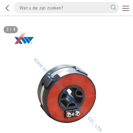
2
/
4