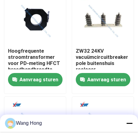
Ongeveer ons
Fabrieksreis
Hoogfrequente
ZW32 24KV
Kwaliteitscontrole
stroomtransformer
vacuümcircuitbreaker
voor PD-meting HFCT
pole buitenshuis
breedbandbreedte
recloser
200KHZ-100MHZ
spanningssensor
contacteer ons
Aanvraag sturen
Aanvraag sturen
BNC-connector
nulfase geïntegreerde
spanningstransformer
Verzoek om een Citaat
Hoogspannings Ceramische Condensator
Wang Hong
De Condensatoren van de hoogspanningsdeurknop