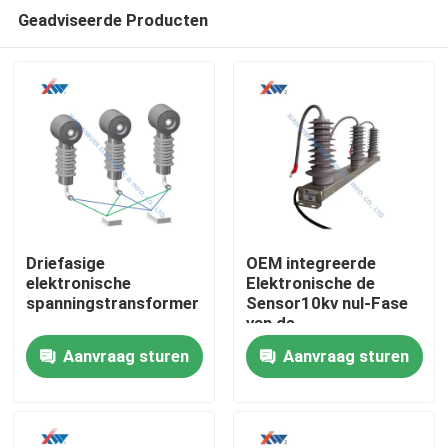
Geadviseerde Producten
Driefasige
OEM integreerde
elektronische
Elektronische de
spanningstransformer
Sensor10kv nul-Fase
Huis
van de
Voltagetransformator
Aanvraag sturen
Aanvraag sturen
Producten
VR-show