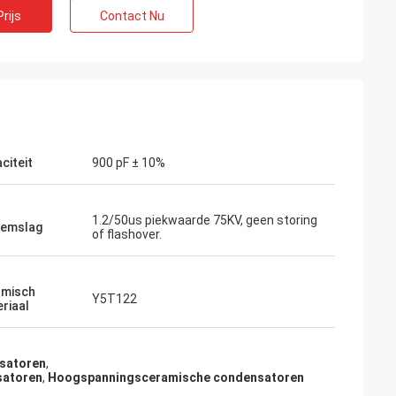
rijs
Contact Nu
citeit
900 pF ± 10%
1.2/50us piekwaarde 75KV, geen storing
semslag
of flashover.
d
amisch
Y5T122
ef. Zij hebben de
riaal
ienst verleend,
ekomst in verband
nen nodig
nsatoren
,
satoren
,
Hoogspanningsceramische condensatoren