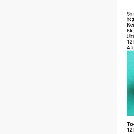
Sma
hog
Ke
Kle
Uit
12 
Af
To
12 