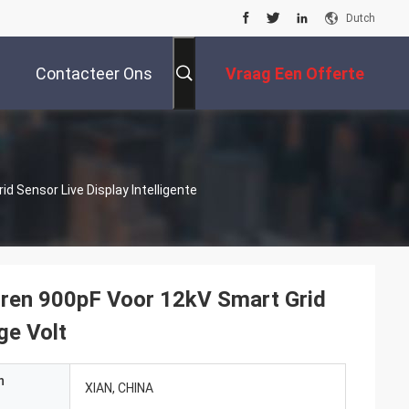
Dutch
Contacteer Ons
Vraag Een Offerte
Aan
 Sensor Live Display Intelligente
ren 900pF Voor 12kV Smart Grid
ge Volt
n
XIAN, CHINA