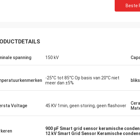
Beste P
ODUCTDETAILS
inale spanning
150 kV
Capa
-25°C tot 85°C Op basis van 20°C niet
peratuurkenmerken
blik
meer dan ±5%
Huw
Richar
Cer
rsta Voltage
45 KV·1min, geen storing, geen flashover
R heeft indrukwekkende
„XIWUER is zeer innovati
Mate
oekmogelijkheden en
uitstekende, intuïtieve d
treert goede prototyping
die vooruitzien in de to
jkheden en hoge productkwaliteit.“
met wat wij zouden kun
900 pF Smart grid sensor keramische conde
keren
12 kV Smart Grid Sensor Keramische conden
hebben.“