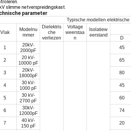
troleren.
kV slimme netverspreidingskast.
chnische parameter
Typische modellen elektrische
Dielektris
Voltage
Modelnu
Isolatiew
Vlak
che
weerstaa
mmer
eerstand
verliezen
n
D
20kV-
1
45
2000pF
20 kV-
2
65
10000 pF
20kV-
3
80
18000pF
30 kV-
4
45
1000 pF
30 kV-
5
60
2700 pF
30kV-
6
74
12000pF
40 kV-
7
20
150 pF