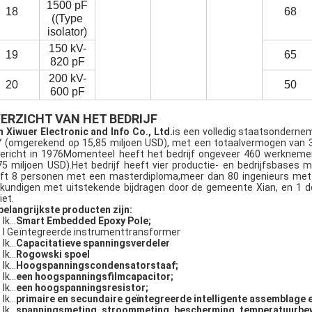
1500 pF
18
68
((Type
isolator)
150 kV-
19
65
820 pF
200 kV-
20
50
600 pF
ERZICHT VAN HET BEDRIJF
n Xiwuer Electronic and Info Co., Ltd.
is een volledig staatsonderne
 (omgerekend op 15,85 miljoen USD), met een totaalvermogen van 3
ericht in 1976Momenteel heeft het bedrijf ongeveer 460 werkneme
75 miljoen USD).Het bedrijf heeft vier productie- en bedrijfsbases
ft 8 personen met een masterdiploma,meer dan 80 ingenieurs met h
kundigen met uitstekende bijdragen door de gemeente Xian, en 1 d
iet.
belangrijkste producten zijn:
Ik...
Smart Embedded Epoxy Pole;
l Geïntegreerde instrumenttransformer
Ik...
Capacitatieve spanningsverdeler
Ik...
Rogowski spoel
Ik...
Hoogspanningscondensatorstaaf;
Ik...
een hoogspanningsfilmcapacitor;
Ik...
een hoogspanningsresistor;
Ik...
primaire en secundaire geïntegreerde intelligente assemblage 
Ik...
spanningsmeting, stroommeting, bescherming, temperatuurbe