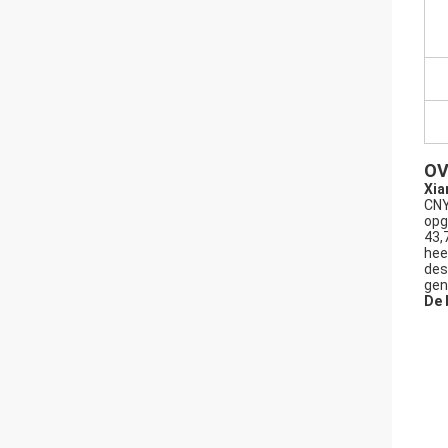
OV
Xia
CNY
opg
43,
hee
des
gen
De 