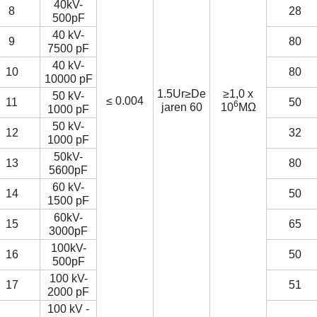
40kV-
8
28
500pF
40 kV-
9
80
7500 pF
40 kV-
10
80
10000 pF
1.5Ur
≥
De
≥1,0 x
50 kV-
≤ 0.004
11
50
6
jaren 60
10
MΩ
1000 pF
50 kV-
12
32
1000 pF
50kV-
13
80
5600pF
60 kV-
14
50
1500 pF
60kV-
15
65
3000pF
100kV-
16
50
500pF
100 kV-
17
51
2000 pF
100 kV -