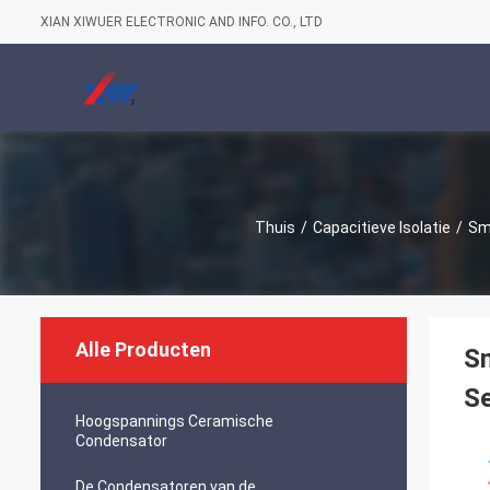
XIAN XIWUER ELECTRONIC AND INFO. CO., LTD
Thuis
/
Capacitieve Isolatie
/
Sma
Alle Producten
S
Se
Hoogspannings Ceramische
Condensator
De Condensatoren van de