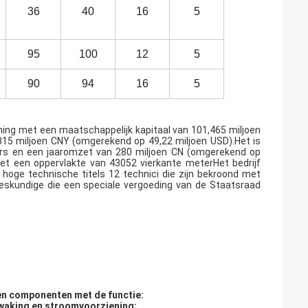
36
40
16
5
95
100
12
5
90
94
16
5
ming met een maatschappelijk kapitaal van 101,465 miljoen
15 miljoen CNY (omgerekend op 49,22 miljoen USD).Het is
rs en een jaaromzet van 280 miljoen CN (omgerekend op
 met een oppervlakte van 43052 vierkante meterHet bedrijf
oge technische titels 12 technici die zijn bekroond met
eskundige die een speciale vergoeding van de Staatsraad
en componenten met de functie:
waking en stroomvoorziening;