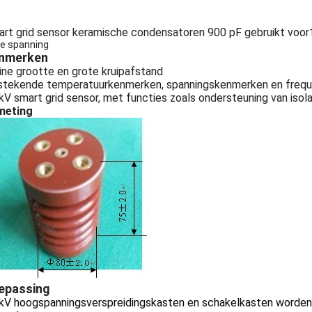
rt grid sensor keramische condensatoren 900 pF gebruikt voor
e spanning
nmerken
ine grootte en grote kruipafstand
stekende temperatuurkenmerken, spanningskenmerken en freq
kV smart grid sensor, met functies zoals ondersteuning van isolat
meting
epassing
kV hoogspanningsverspreidingskasten en schakelkasten worden ge