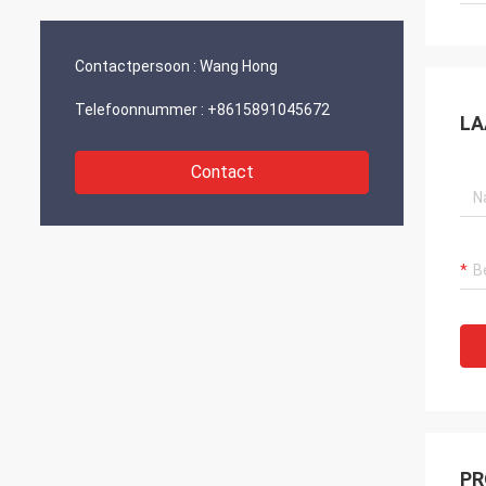
en ontwikkeling.“
Contactpersoon :
Wang Hong
Telefoonnummer :
+8615891045672
LA
Contact
PR