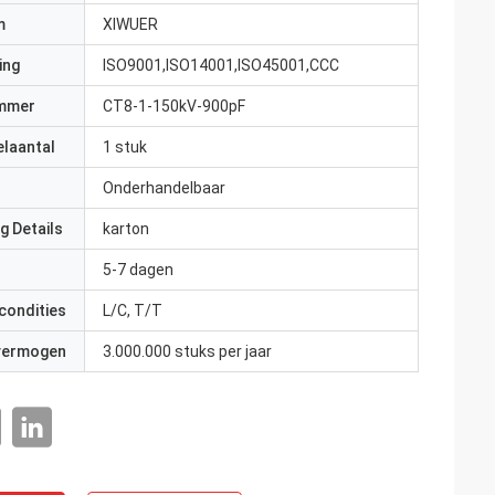
m
XIWUER
ing
ISO9001,ISO14001,ISO45001,CCC
mmer
CT8-1-150kV-900pF
elaantal
1 stuk
Onderhandelbaar
g Details
karton
5-7 dagen
condities
L/C, T/T
 vermogen
3.000.000 stuks per jaar