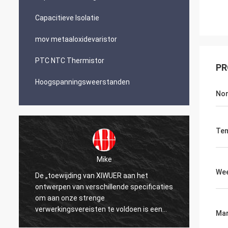
Capacitieve Isolatie
mov metaaloxidevaristor
PTC NTC Thermistor
PR
Hoogspanningsweerstanden
Nom
Tem
Mike
Wee
De „toewijding van XIWUER aan het
„XIWUE
ontwerpen van verschillende specificaties
onderz
om aan onze strenge
demons
verwerkingsvereisten te voldoen is een
mogeli
Mar
testament aan onze jaren van onderzoek