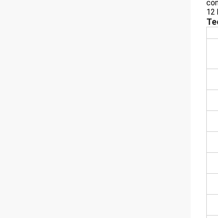
con
12 
Te