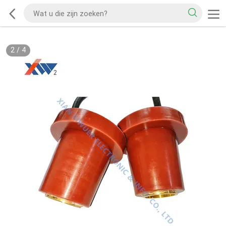
2
/
4