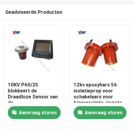
Geadviseerde Producten
10KV P60/25
12kv epoxyhars 56
blokkeert de
isolatieprop voor
Huis
Draadloze Sensor van
schakelaars voor
de
binnenruimte-gegote
Mechanismetemperatuur
hars voor
Aanvraag sturen
Aanvraag sturen
Producten
voor Ring Main Units
middelspanning
VR-show