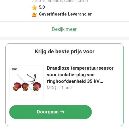
710015, Shaanxi, China. ,China
5.0
Geverifieerde Leverancier
Bekijk meer
Krijg de beste prijs voor
Draadloze temperatuursensor
voor isolatie-plug van
ringhoofdeenheid 35 kV
hoogtemperatuurbestendige
MOQ： 1 unit
Doorgaan