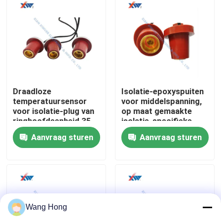
Ongeveer ons
Fabrieksreis
Kwaliteitscontrole
Draadloze
Isolatie-epoxyspuiten
temperatuursensor
voor middelspanning,
voor isolatie-plug van
op maat gemaakte
ringhoofdeenheid 35
isolatie-specifieke
contacteer ons
kV
inwendige gietharsen
Aanvraag sturen
Aanvraag sturen
hoogtemperatuurbestendige
voor middelspanning
Verzoek om een Citaat
Hoogspannings Ceramische Condensator
Wang Hong
De Condensatoren van de hoogspanningsdeurknop