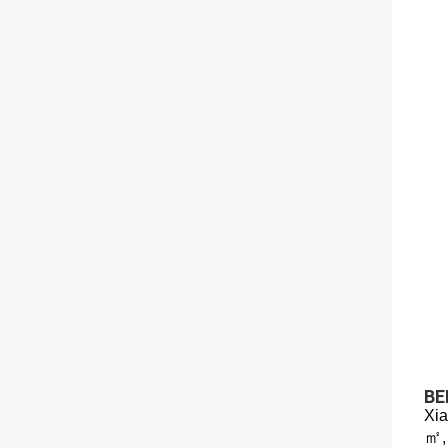
BE
Xia
㎡