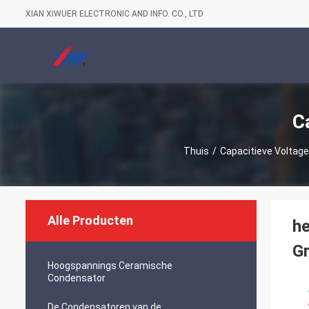
XIAN XIWUER ELECTRONIC AND INFO. CO., LTD
C
Thuis
/
Capacitieve Voltage
Alle Producten
he
G
Hoogspannings Ceramische
Condensator
De Condensatoren van de