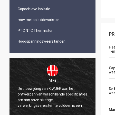
Capacitieve Isolatie
mov metaaloxidevaristor
PTC NTC Thermistor
PR
Hoogspanningsweerstanden
Het
Tem
Cap
wee
Mike
De „toewijding van XIWUER aan het
„XIWUE
De 
wee
ontwerpen van verschillende specificaties
onderz
om aan onze strenge
demons
verwerkingsvereisten te voldoen is een
mogeli
Mar
testament aan onze jaren van onderzoek