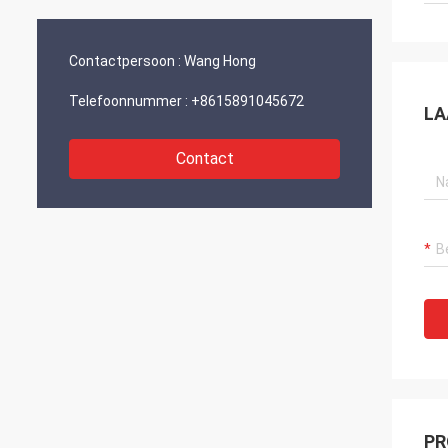
en ontwikkeling.“
Contactpersoon :
Wang Hong
Telefoonnummer :
+8615891045672
LA
Contact
PR