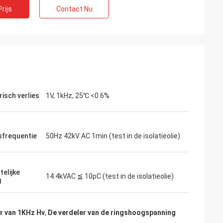
rijs
Contact Nu
risch verlies
1V, 1kHz, 25℃ <0.6%
frequentie
50Hz 42kV AC 1min (test in de isolatieolie)
d
ef. Zij hebben de
telijke
14.4kVAC ≦ 10pC (test in de isolatieolie)
g
ienst verleend,
ekomst in verband
nen nodig
r van 1KHz Hv
,
De verdeler van de ringshoogspanning