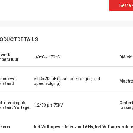
Beste P
ODUCTDETAILS
 werk
-40ºC~+70ºC
Diëlekt
peratuur
acitieve
STD≈200pF (faseopeenvolging, nul
Machts
rstand
opeenvolging)
Huw
Richar
R heeft indrukwekkende
„XIWUER is zeer innovati
bliksemimpuls
Gedeel
1.2/50 μ s 75kV
rstaat Voltage
lossin
oekmogelijkheden en
uitstekende, intuïtieve d
treert goede prototyping
die vooruitzien in de to
jkheden en hoge productkwaliteit.“
met wat wij zouden kun
keren
het Voltageverdeler van 1V Hv
,
het Voltageverdele
hebben.“