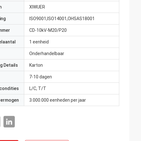
m
XIWUER
ing
ISO9001,ISO14001,OHSAS18001
mmer
CD-10kV-M20/P20
elaantal
1 eenheid
Onderhandelbaar
g Details
Karton
7-10 dagen
condities
L/C, T/T
 vermogen
3.000.000 eenheden per jaar