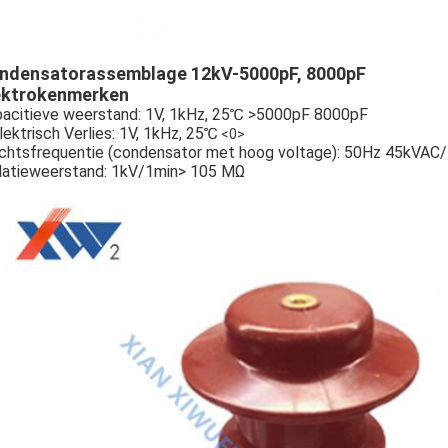
ndensatorassemblage 12kV-5000pF, 8000pF
ektrokenmerken
acitieve weerstand: 1V, 1kHz, 25℃ >5000pF 8000pF
lektrisch Verlies: 1V, 1kHz, 25℃
<0>
htsfrequentie (condensator met hoog voltage): 50Hz 45kVAC/1 
latieweerstand: 1kV/1min> 105 MΩ