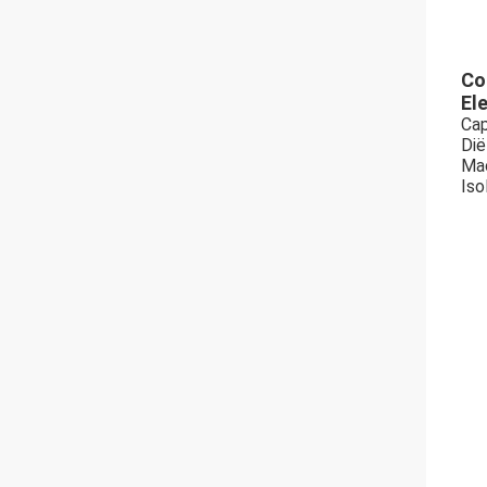
Co
El
Cap
Dië
Mac
Iso