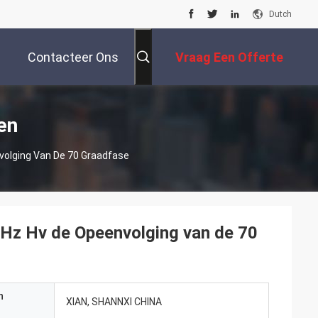
Dutch
Contacteer Ons
Vraag Een Offerte
Aan
en
volging Van De 70 Graadfase
KHz Hv de Opeenvolging van de 70
n
XIAN, SHANNXI CHINA