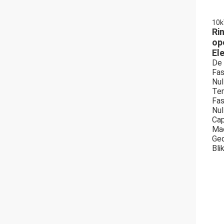
10k
Ri
op
El
De 
Fas
Nul
Te
Fas
Nul
Cap
Mac
Ged
Bli