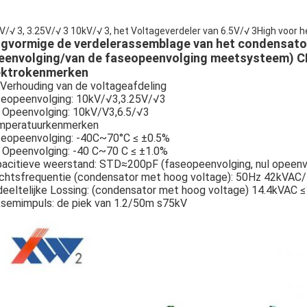
V/√ 3, 3.25V/√ 3 10kV/√ 3, het Voltageverdeler van 6.5V/√ 3High voor 
ngvormige de verdelerassemblage van het condensato
eenvolging/van de faseopeenvolging meetsysteem) 
ektrokenmerken
Verhouding van de voltageafdeling
eopeenvolging: 10kV/√3,3.25V/√3
 Opeenvolging: 10kV/V3,6.5/√3
mperatuurkenmerken
eopeenvolging: -40C~70°C ≤ ±0.5%
 Opeenvolging: -40 C~70 C ≤ ±1.0%
acitieve weerstand: STD≈200pF (faseopeenvolging, nul opeenv
htsfrequentie (condensator met hoog voltage): 50Hz 42kVAC/1mi
eeltelijke Lossing: (condensator met hoog voltage) 14.4kVAC ≤10
ksemimpuls: de piek van 1.2/50m s75kV