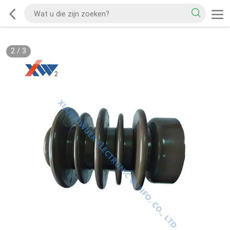
2
/
3