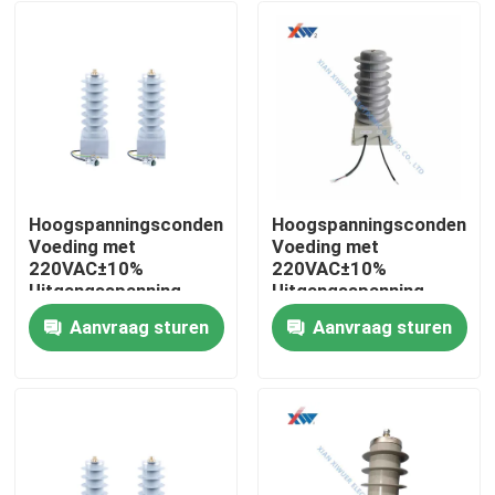
Hoogspanningscondensator
Hoogspanningscondensat
Voeding met
Voeding met
220VAC±10%
220VAC±10%
Uitgangsspanning
Uitgangsspanning,
IP67 Waterdicht
IP67 Waterdichtheid
Aanvraag sturen
Aanvraag sturen
Niveau en Isolerende
en Isolatiehars
Huis
Hars Potting voor
Gietwerk
Smart Grid
Spanningsdeler
Producten
VR-show